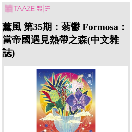
薰風 第35期：蓊鬱 Formosa：
當帝國遇見熱帶之森(中文雜
誌)