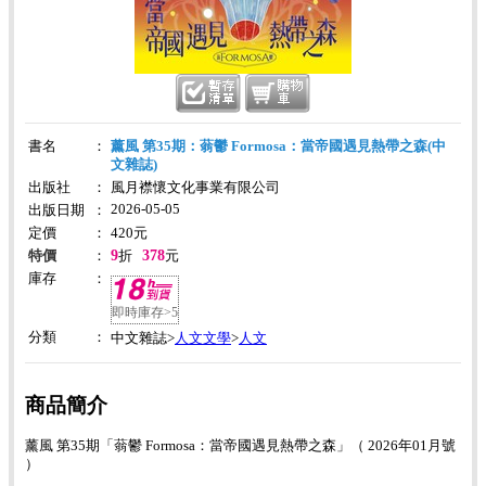
書名
：
薰風 第35期：蓊鬱 Formosa：當帝國遇見熱帶之森(中
文雜誌)
出版社
：
風月襟懷文化事業有限公司
2026-05-05
出版日期
：
定價
：
420
元
9
378
特價
：
折
元
庫存
：
即時庫存>5
分類
：
人文文學
人文
中文雜誌>
>
商品簡介
薰風 第35期「蓊鬱 Formosa：當帝國遇見熱帶之森」（ 2026年01月號
）