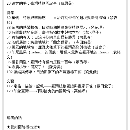
20 遠方的夢：臺灣植物園記事（蔡思薇）
特集
30 植物、詩歌與季節感——日治時期俳句的越境與臺灣風物（顏杏
如）
38 帝國的熱帶想像：日治時期博覽會與植物展示（呂紹理）
46 時間凝結的葉影：臺灣植物標本與標本館 （清水晶子）
54 移植的春天：日治時期阿里山櫻花勝景（詹鳳春）
62 若蝶展翅：跨越地域的「蘭之世界」（寺田鮎美）
70 風景的地域性：鹿野忠雄筆下的臺灣高嶺與植被（游旨价）
78 印尼黑果（Keluat）的回航：引種未竟到在臺落地的 Rawon（袁緒
文）
86 橙香四溢：臺灣特有種南庄橙一百年（蕭秀琴）
94 布農小米・回家了！（陳秀美）
102 藤編與傳承：日治影像下的布農藤器工藝（劉曼儀）
文藝
112 定格・描繪・記敘——臺灣植物圖譜與畫家群像（藏田愛子）
120 印象臺灣——椰影搖曳的南國風情（高穗坪）
編者的話
★雙封面隨機出貨★