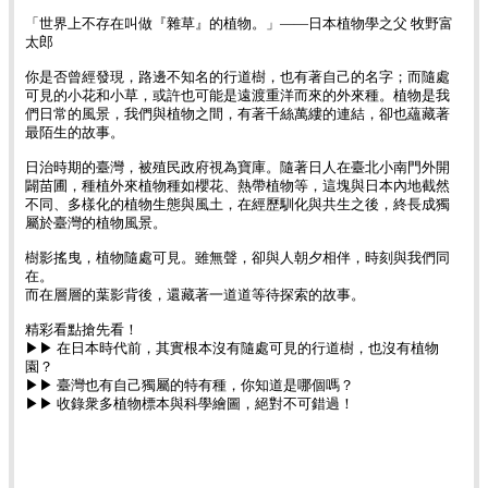
「世界上不存在叫做『雜草』的植物。」——日本植物學之父 牧野富
太郎
你是否曾經發現，路邊不知名的行道樹，也有著自己的名字；而隨處
可見的小花和小草，或許也可能是遠渡重洋而來的外來種。植物是我
們日常的風景，我們與植物之間，有著千絲萬縷的連結，卻也蘊藏著
最陌生的故事。
日治時期的臺灣，被殖民政府視為寶庫。隨著日人在臺北小南門外開
闢苗圃，種植外來植物種如櫻花、熱帶植物等，這塊與日本內地截然
不同、多樣化的植物生態與風土，在經歷馴化與共生之後，終長成獨
屬於臺灣的植物風景。
樹影搖曳，植物隨處可見。雖無聲，卻與人朝夕相伴，時刻與我們同
在。
而在層層的葉影背後，還藏著一道道等待探索的故事。
精彩看點搶先看！
▶▶ 在日本時代前，其實根本沒有隨處可見的行道樹，也沒有植物
園？
▶▶ 臺灣也有自己獨屬的特有種，你知道是哪個嗎？
▶▶ 收錄衆多植物標本與科學繪圖，絕對不可錯過！