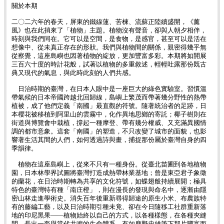
關於本期
二〇二六年的春天，屏東的鐵線蓮、苦楝、流蘇正陸續盛開，《薰
風》也在此捎來了「植物」主題。植物沒有聲音，卻與人朝夕相伴，
時刻與我們同在。它可以是空間，是食物，是感官，甚至可以是活在
想像中、從未真正存在的形狀。我們與植物間的關係，親密得幾乎無
從察覺，這座島嶼也因著植物的綻放，更加豐富多彩。本期將如開展
三百六十度的時計花般，試著以植物的多重敘述，輕輕吐露那份既古
典又現代的氣息，與此時此刻的人們共感。
日治時期的臺灣，在日本人眼中是一座巨大的綠色實驗室。習慣溫
帶氣候的日本帝國跨越北回歸線，島嶼上繁茂而帶著幾分野性的熱帶
植被，成了他們定義「南國」最直觀的符號。隨著統治者的足跡，日
本櫻花被移植到阿里山的雲霧中，化作異地思鄉的寄託；椰子樹則在
街道與博覽會中栽植，撐起一種摩登、帶有幾分權威、又充滿異國情
調的都市意象。這套「南國」的塑造，不只改變了城市的面貌，也影
響著生活其間的人們，如何透過詩與畫，捕捉那份屬於臺灣自身的四
季韻律。
植物在這座島嶼上，從來不只有一種身份。從臺北苗圃到各地植物
園，日本林學界試圖將臺灣打造成熱帶林業基地；曾是東亞君子象徵
的蘭花，在日治時期轉為共享的文化符號，如蝶翅般持續展開；極具
特色的臺灣特有種「南庄橙」，則在漫長的發現與命名中，逐漸由隱
密山林走進學術史。消失百年後重新尋得歸途的原生小米、布農族特
有的藤編工藝，以及日治時期引種未竟、卻在今日隨移工社群重新落
地的印尼黑果——植物始終以自己的方式，以各種樣態，在各種夾縫
間，長出一套與當代共鳴的生命體系，有如鹿野忠雄筆下那片豐富而