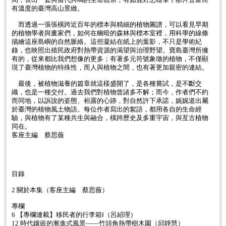
有溫度的臺灣高山景緻。
而透過一張張橫跨近百年的標本與精細的植物圖譜，可以看見早期
的植物學者與畫家們，如何在幽暗的森林與標本室裡，用科學的線條
描繪這座島嶼的自然脈絡。這些凝結在紙上的葉影，不只是學術紀
錄，也映照出殖民政府對熱帶資源的渴望與治理野望。寶島臺灣所擁
有的，從來都比我們想像的更多；有著多元符號象徵的植物，不僅顯
現了臺灣植物的特殊性，而人與植物之間，也有著更加親密的連結。
最後，被植物滋養的篇章就這樣盛開了，是各種嘗試，是不斷交
織，也是一種交付。過去我們對植物曾諸多不解；而今，作者們不約
而同地，以訴說的姿態、袒露的心跡，對自然許下承諾，娓娓道出屬
於臺灣的植物風土物語。每位作者寫出的絮語，都用各自的生命經
驗，與植物有了某種共生與融合，橫跨歷史及多重宇宙，與亙古植物
同在。
客座主編 蔡思薇
目錄
2 關於本集（客座主編 蔡思薇）
專欄
6 【專欄連載】移民者的行李箱Ⅰ（呂紹理）
12 時代鑲嵌的漸進式風景——竹頭角熱帶樹木園（邱靜慧）