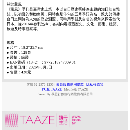
關於薰風
《薰風》季刊是臺灣史上第一本以台日歷史羈絆為主題的知日知台雜
誌，以初夏的和煦南風，同時也是俳句的五月季語為名，致力於傳播
台日之間鮮為人知的歷史淵源，同時用學習及自省的視角來探索當代
日本。從2016年創刊迄今，各期內容涵蓋歷史、文化、藝術、建築、
旅遊及時事觀察等。
規格
● 尺寸：18.2*25.7 cm
● 頁數：128頁
● 裝幀：線裝
● EAN貨碼（13+2）：9772518947009 01
● 出版日期：2026年5月5日
● 售價：420元
會員服務使用條款
隱私權政策
客服 02-2570-1233
|
|
PC版 TAAZE
|
Mobile版 TAAZE
Power By 學思行數位行銷股份有限公司