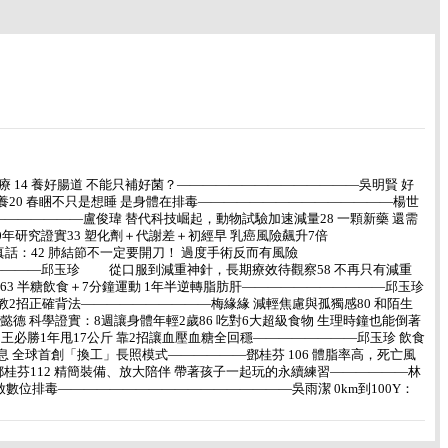
療 14 養好腸道 不能只補好菌？――――――――――――――吳明賢 好
調養20 春睏不只是想睡 是身體在排毒―――――――――――――――楊世
―――――――盧俊瑋 替代科技崛起，動物試驗加速減量28 一顆新藥 還需
年研究證實33 塑化劑＋代謝差＋初經早 乳癌風險飆升7倍
話：42 肺結節不一定要開刀！ 過度手術反而有風險
―――――邱玉珍 從口服到減重神針，長期療效待觀察58 不再只有減重
63 半糖飲食＋7分鐘運動 1年半逆轉脂肪肝―――――――――――邱玉珍
教2招正確背法――――――――――梅緣緣 減輕焦慮與孤獨感80 和陌生
德 科學證實：8週讓身體年輕2歲86 吃對6大超級食物 生理時鐘也能倒著
 王必勝1年甩17公斤 靠2招讓血壓血糖全回穩――――――――邱玉珍 飲食
息 全球首創「換工」長照模式――――――鄧桂芬 106 體脂率高，死亡風
鄧桂芬112 精簡裝備、放大陪伴 帶著孩子一起玩的永續練習――――――林
啟數位排毒――――――――――――――――――吳雨潔 0km到100Y：