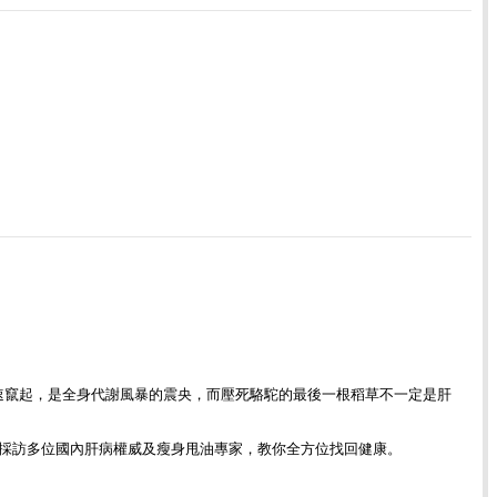
速竄起，是全身代謝風暴的震央，而壓死駱駝的最後一根稻草不一定是肝
採訪多位國內肝病權威及瘦身甩油專家，教你全方位找回健康。