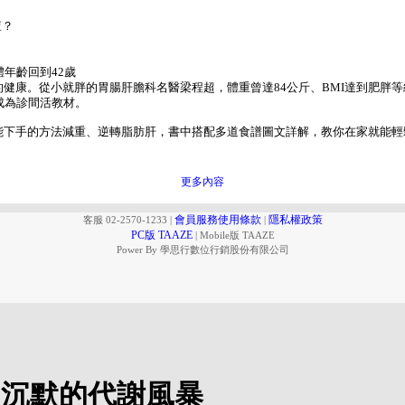
查？
年齡回到42歲
健康。從小就胖的胃腸肝膽科名醫梁程超，體重曾達84公斤、BMI達到肥胖等
成為診間活教材。
能下手的方法減重、逆轉脂肪肝，書中搭配多道食譜圖文詳解，教你在家就能輕
！
更多內容
會員服務使用條款
隱私權政策
客服 02-2570-1233
|
|
PC版 TAAZE
|
Mobile版 TAAZE
Power By 學思行數位行銷股份有限公司
1期：沉默的代謝風暴