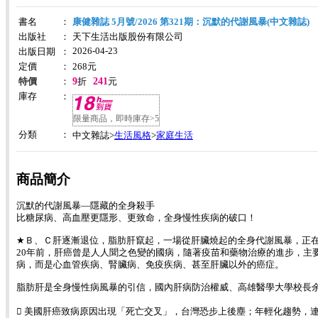
書名
：
康健雜誌 5月號/2026 第321期：沉默的代謝風暴(中文雜誌)
出版社
：
天下生活出版股份有限公司
2026-04-23
出版日期
：
定價
：
268
元
9
241
特價
：
折
元
庫存
：
限量商品，即時庫存>5
分類
：
生活風格
家庭生活
中文雜誌>
>
商品簡介
沉默的代謝風暴—隱藏的全身殺手
比糖尿病、高血壓更隱形、更致命，全身慢性疾病的破口！
★Ｂ、Ｃ肝逐漸退位，脂肪肝竄起，一場從肝臟燒起的全身代謝風暴，正
20年前，肝癌曾是人人聞之色變的國病，隨著疫苗和藥物治療的進步，主
病，而是心血管疾病、腎臟病、免疫疾病、甚至肝臟以外的癌症。
脂肪肝是全身慢性病風暴的引信，國內肝病防治權威、高雄醫學大學校長
 美國肝癌致病原因出現「死亡交叉」，台灣恐步上後塵；年輕化趨勢，