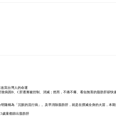
在改寫台灣人的命運
要致病因B、C肝逐漸被控制、消滅；然而，不痛不癢、看似無害的脂肪肝卻快
余明隆稱為「沉默的流行病」。及早消除脂肪肝，就是在撲滅全身的火苗，本期
連5歲童都篩出脂肪肝