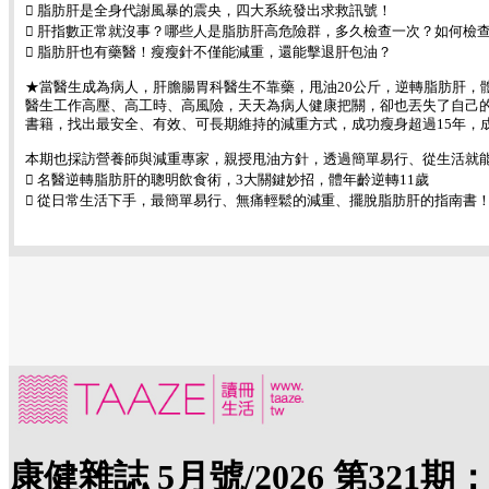
 脂肪肝是全身代謝風暴的震央，四大系統發出求救訊號！
 肝指數正常就沒事？哪些人是脂肪肝高危險群，多久檢查一次？如何檢
 脂肪肝也有藥醫！瘦瘦針不僅能減重，還能擊退肝包油？
★當醫生成為病人，肝膽腸胃科醫生不靠藥，甩油20公斤，逆轉脂肪肝，體
醫生工作高壓、高工時、高風險，天天為病人健康把關，卻也丟失了自己的
書籍，找出最安全、有效、可長期維持的減重方式，成功瘦身超過15年，
本期也採訪營養師與減重專家，親授甩油方針，透過簡單易行、從生活就
 名醫逆轉脂肪肝的聰明飲食術，3大關鍵妙招，體年齡逆轉11歲
 從日常生活下手，最簡單易行、無痛輕鬆的減重、擺脫脂肪肝的指南書
康健雜誌 5月號/2026 第32