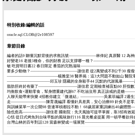
特別收錄/編輯的話
oracle.sql.CLOB@2e108597
章節目錄
編者的話9 聽懂沉默背後的求救訊號―――――――林倖妃 真原醫 12 
好變老16 老後3種命，你的財務 足以支撐哪一種？――――――――――
敏 吃貨明日書22 春日限定 番茄的完熟滋味―――――――――――――
要多少動物？――――――――――――謝佳君 從2萬變成不到2千30 瘦瘦
―――――――――――――楊雅棠38 醫界揭：這3大問題不動如山 醫院
―――――――――――邱玉珍 隱藏的全身殺手44 沉默的代謝風暴――
脂肪肝終於有藥了――――――――――謝佳君 定期檢查補盲點60 肝指數
均衡飲食×運動零食，幫身體重建代謝67 不吃油沒用 真正該戒的是糖――
人聊天能帶來快樂 4招教你建立「微連結」――――――吳素菲編譯 2週生活
走―――――――――陳育晟編譯 看懂針具差異，安心治療89 針灸不是零風
與訓練菜單一次公開98 曾連單槓都拉不動！ 68歲居家重訓練出40歲體態
險也愈高――――――謝佳君 國衛院：先天風險可提早掌握，靠3招有效延緩
心恬 從日式烤魚到台味早點的風味旅行116 晨光餐桌提案 用一頓早餐款待
台灣山林的百年對話128 當森林變成一場展覽――――――――――――