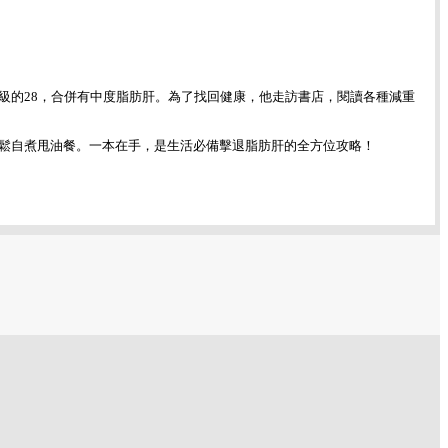
級的28，合併有中度脂肪肝。為了找回健康，他走訪書店，閱讀各種減重
鬆自煮甩油餐。一本在手，是生活必備擊退脂肪肝的全方位攻略！