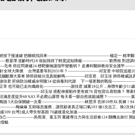
為神經按下慢速鍵 把睡眠找回來――――――――――――――――楊定一 精準醫
――蔡晏潭 逆齡時代18 假如我得了輕度認知障礙―――――――劉秀枝 對證
――毛奇 癌症問康健24 標靶藥物讓指甲變脆弱？ 皮膚科醫師教你安全護甲――
針全球大降價 台灣還要等到2031年？――――――――邱宜君 中研院追蹤20
電腦斷層大塞車 肺癌篩檢分流真能解嗎―――――邱宜君、邱玉珍 肺癌權威說真
―謝佳君 肝病防治權威余明隆54 從病毒到代謝 下一場更難的戰役――――
正常 也可能已走向纖維化―――――――謝佳君 減重18公斤，身體年齡少11歲
―――――――――――邱玉珍 搭配伸展動作更有效76 背包背出肩頸痛？ 專家
滿意度提升68％83 不必爬山露營 每天看一眼自然就能減壓？――――――葉懿
險 5大自保關鍵一次看―――――――――――林慧淳 丟掉10件XL長褲！94
―――――梅緣緣 互助喘息服務，讓照顧者真正喘口氣103 做1次志工、換2次休
109 台灣2成人帶失智基因 70歲後退化加速――――――――――――――
自己―――――――吳雨潔、童玉羽 重建專注力與生活節奏124 關機去旅行 開
顏儒毓