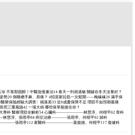
珍 不靠類固醇！中醫急慢兼治14 春天一到就過敏 關鍵在冬天沒養好？
勢20 側睡總手麻、肩痛？ 4招居家拉筋一次鬆開――梅緣緣26 滿手保
6醫療保險經驗大調查〉揭落差33 近6成憂保障不足 理賠不如預期最痛
長照三重風險42 一場大病 哪些保單能接住你？
大專科 醫療理賠全解析54 心臟科―――――――林慧淳、何楷平62 骨科
林慧淳、張雨亭84 癌症治療――――張雨亭、何楷平92 婦科
―――張雨亭112 家醫科―――――――葉懿德、何楷平117 復健科