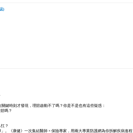
誌)
？
在關鍵時刻才發現，理賠啟動不了嗎？你是不是也有這些疑惑：
會賠嗎？
己扛？
」。《康健》一次集結醫師 × 保險專家，用兩大專業防護網為你拆解疾病進