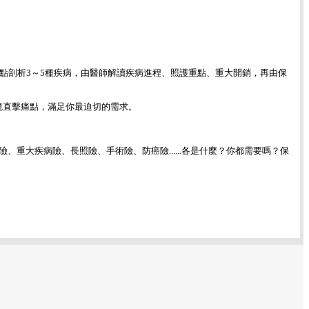
重點剖析3～5種疾病，由醫師解讀疾病進程、照護重點、重大開銷，再由保
情境直擊痛點，滿足你最迫切的需求。
重大疾病險、長照險、手術險、防癌險......各是什麼？你都需要嗎？保