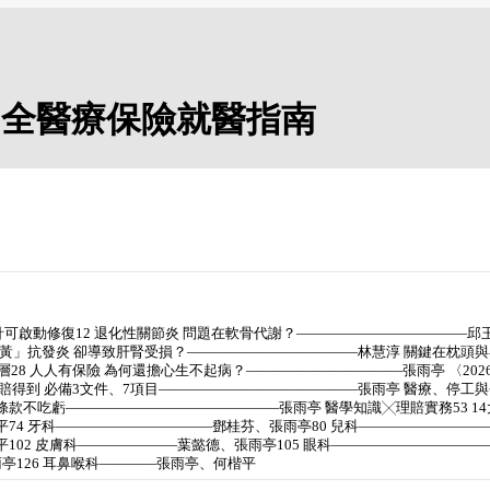
0期：全醫療保險就醫指南
可啟動修復12 退化性關節炎 問題在軟骨代謝？――――――――――――邱玉
薑黃」抗發炎 卻導致肝腎受損？――――――――――――林慧淳 關鍵在枕頭與姿
28 人人有保險 為何還擔心生不起病？―――――――――――張雨亭 〈202
賠得到 必備3文件、7項目――――――――――――――張雨亭 醫療、停工與
條款不吃虧―――――――――――――――張雨亭 醫學知識╳理賠實務53 14
74 牙科―――――――――――鄧桂芬、張雨亭80 兒科――――――――――
02 皮膚科―――――――葉懿德、張雨亭105 眼科――――――――――――
亭126 耳鼻喉科――――張雨亭、何楷平