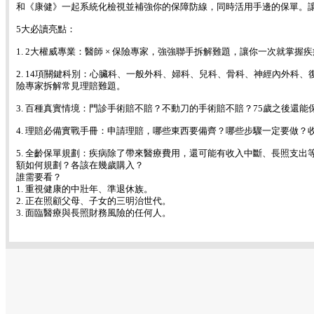
和《康健》一起系統化檢視並補強你的保障防線，同時活用手邊的保單。
5大必讀亮點：
1. 2大權威專業：醫師 × 保險專家，強強聯手拆解難題，讓你一次就掌握
2. 14項關鍵科別：心臟科、一般外科、婦科、兒科、骨科、神經內外
險專家拆解常見理賠難題。
3. 百種真實情境：門診手術賠不賠？不動刀的手術賠不賠？75歲之後還能
4. 理賠必備實戰手冊：申請理賠，哪些東西要備齊？哪些步驟一定要做
5. 全齡保單規劃：疾病除了帶來醫療費用，還可能有收入中斷、長照支出
額如何規劃？各該在幾歲購入？
誰需要看？
1. 重視健康的中壯年、準退休族。
2. 正在照顧父母、子女的三明治世代。
3. 面臨醫療與長照財務風險的任何人。