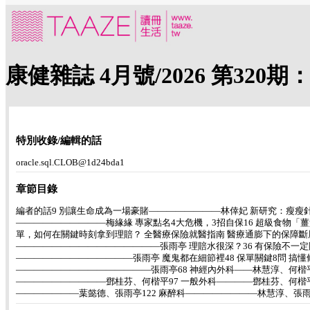
康健雜誌 4月號/2026 第32
特別收錄/編輯的話
oracle.sql.CLOB@1d24bda1
章節目錄
編者的話9 別讓生命成為一場豪賭――――――――林倖妃 新研究：瘦瘦針
――――――――――梅緣緣 專家點名4大危機，3招自保16 超級食物「
單，如何在關鍵時刻拿到理賠？ 全醫療保險就醫指南 醫療通膨下的保障斷層
――――――――――――――――張雨亭 理賠水很深？36 有保險不一定
―――――――――――――張雨亭 魔鬼都在細節裡48 保單關鍵8問 搞懂
―――――――――――――――張雨亭68 神經內外科――林慧淳、何楷平
――――――――――鄧桂芬、何楷平97 一般外科――――鄧桂芬、何楷平1
―――――――葉懿德、張雨亭122 麻醉科――――――――林慧淳、張雨