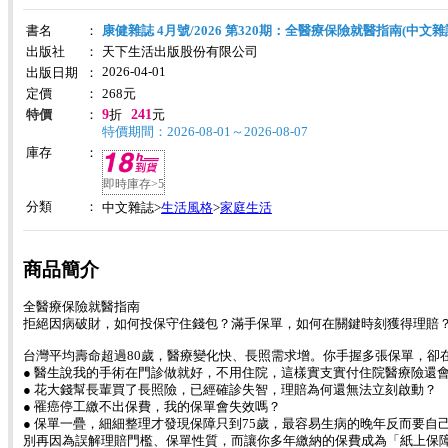
書名
：
康健雜誌 4月號/2026 第320期：全醫療保險就醫指南(中文雜
出版社
：
天下生活出版股份有限公司
2026-04-01
出版日期
：
定價
：
268
元
9
241
特價
：
折
元
特價期間：2026-08-01～2026-08-07
庫存
：
即時庫存>5
分類
：
生活風格
家庭生活
中文雜誌>
>
商品簡介
全醫療保險就醫指南
拒絕因病破財，如何投保守住錢包？滿手保單，如何在關鍵時刻獲得理賠
台灣平均壽命超過80歲，醫療變化快、長照需求增。你手握多張保單，卻
● 醫生說我的手術在門診做就好，不用住院，這樣實支實付住院醫療險還
● 花大錢幫長輩買了長照險，已經確診失智，理賠為何還無法立刻啟動？
● 罹癌停工繳不出保費，我的保單會失效嗎？
● 保單一疊，細細整理才發現保障只到75歲，最容易生病的晚年反而要自
別再因為誤解理賠門檻、保單性質，而讓你多年繳納的保費成為「紙上保障