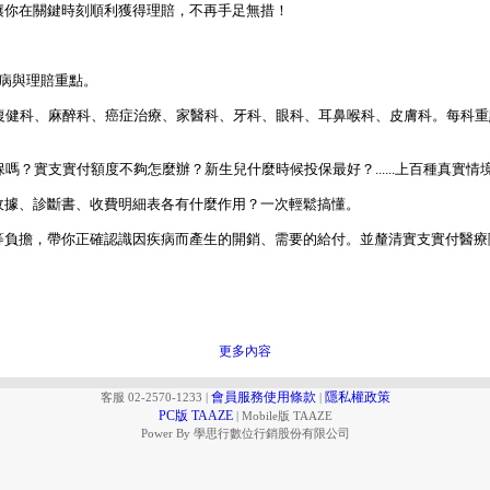
讓你在關鍵時刻順利獲得理賠，不再手足無措！
疾病與理賠重點。
科、復健科、麻醉科、癌症治療、家醫科、牙科、眼科、耳鼻喉科、皮膚科。每科
保嗎？實支實付額度不夠怎麼辦？新生兒什麼時候投保最好？......上百種真實
？收據、診斷書、收費明細表各有什麼作用？一次輕鬆搞懂。
等負擔，帶你正確認識因疾病而產生的開銷、需要的給付。並釐清實支實付醫療險、
更多內容
會員服務使用條款
隱私權政策
客服 02-2570-1233
|
|
PC版 TAAZE
|
Mobile版 TAAZE
Power By 學思行數位行銷股份有限公司