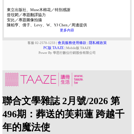
東立出版社、Muse木棉花／特別感謝
曾玟閎／專題翻譯協力
安比／專題圖像拍攝
陳柏亨、倩子、Levy、W、YJ Chen／周邊提供
更多內容
會員服務使用條款
隱私權政策
客服 02-2570-1233
|
|
PC版 TAAZE
|
Mobile版 TAAZE
Power By 學思行數位行銷股份有限公司
聯合文學雜誌 2月號/2026 第
496期：葬送的芙莉蓮 跨越千
年的魔法使