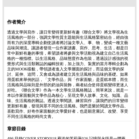
作者簡介
透過文學與寫作，讓日常變得更新鮮有趣《聯合文學》將文學視為生
活風格的一部分，強調文學性質主題能與生活風格緊密結合，經由強
而有力的深度專輯企劃使讀者將討論文學人、事、物，變成一種文藝
品味與潮流。讓讀者發現一位作家讀書、寫作、思考、生活，都是日
常中新鮮有趣的事情，希望讀者將參與文學活動視為建立自己生活風
格的一種指標。以生活風格、品味態度作為包裝，透過設計感強的視
覺形式與生活類雜誌的編輯技術，加上強力、紮實的當月專輯企劃為
主的MOOK樣貌，帶領讀者進入文學層面的探討，而這個文學的探
討、延伸、追問，又會成為讀者建立其生活風格與品味的基礎。如果
用蛋糕來舉例的話，「文學作品」與「作家面貌」是蛋糕本體，而生
活風格與品味則是外部的奶油與裝飾，兩者結合使得蛋糕變得更迷人
好吃。《聯合文學》作為一本文學生活風格雜誌，簡單來說，就是一
本以作家面貌與文學作品為核心，呈現文學人故事、文化、知識、品
味、生活風格的雜誌。透過文學閱讀、練習寫作，讓我們的日常變得
更新鮮有趣，發現與眾不同的生活風格。我們是樂於閱讀文學作品、
喜歡寫作、好奇作家面貌的文學愛好者，也是願意嘗試、改變、享受
不同生活風格的時尚文青。
章節目錄
496 目錄COVER STORY018 葬送的芙莉蓮026 記憶與永恆是一體兩