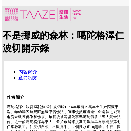
不是挪威的森林：噶陀格澤仁
波切開示錄
內容簡介
章節試閱
作者簡介
噶陀格澤仁波切 噶陀格澤仁波切於1954年藏曆木馬年出生於西藏果
洛。年幼雖因時局而無緣學習佛法，但即使數度遭逢生命危險之威逼
也從未破壞佛像和佛塔。年長後被認證為寧瑪噶陀傳承「五大黃金法
台」之一的噶陀格澤再來人，並於旅居印度期間獲推舉為寧瑪派第七
任掌教教主。仁波切自號「不敗犀牛」，個性耿直而無華，不被世間