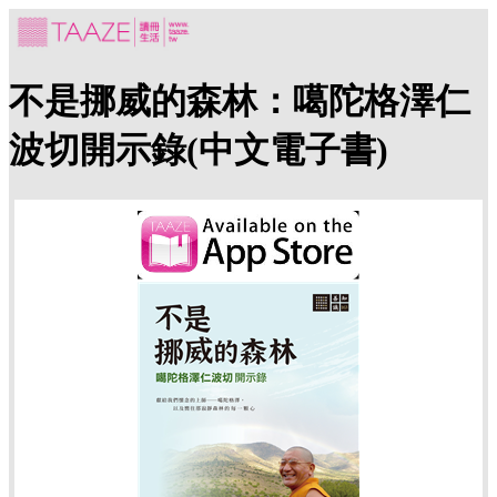
不是挪威的森林：噶陀格澤仁
波切開示錄(中文電子書)