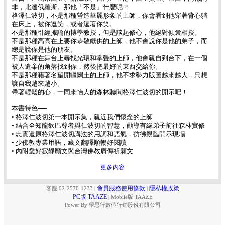
非，北達俄羅斯。那他「不是」什麼呢？
格澤仁波切，不是那種營造華麗形象的上師，你會看到他穿著背心躺
在床上，被你逗笑，或者逗著你笑。
不是那種引經據論的博學教授，但是談起修心，他絕對傾囊相授。
不是那種高高在上要你恭敬獻供的上師，他不會說你是他的弟子，而
總是說你是他的朋友。
不是那種在舞台上尋找光環和掌聲的上師，他會親自到台下，在一個
被人遺棄的角落找到你，然後把最好的東西交給你。
不是那種藉著名望開疆闢土的上師，他不求勢力版圖越來越大，只想
讓自我越來越小。
帶著輕鬆的心，一同來怡人的森林聽聞格澤仁波切的開示吧！
本書特色──
• 格澤仁波切第一本開示集，親近我們懷念的上師
• 結合全知龍欽巴尊者與仁波切的智慧，勸導有緣弟子前往森林實修
• 忠實還原格澤仁波切講法的用詞和語氣，彷彿親臨開示現場
• 少佛教專業用語，藏文翻譯順暢好閱讀
• 內附愛好寂靜願文與台灣佛教廣傳祈願文
更多內容
會員服務使用條款
隱私權政策
客服 02-2570-1233
|
|
PC版 TAAZE
|
Mobile版 TAAZE
Power By 學思行數位行銷股份有限公司