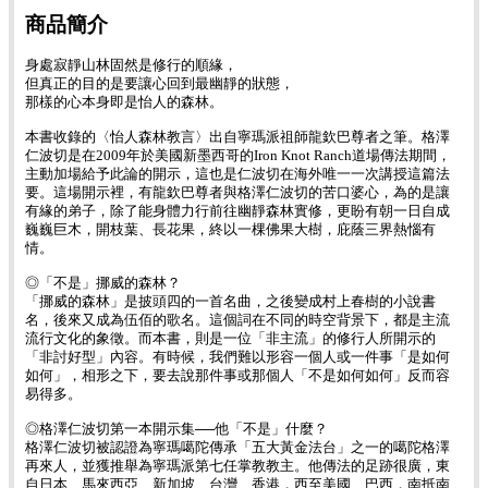
商品簡介
身處寂靜山林固然是修行的順緣，
但真正的目的是要讓心回到最幽靜的狀態，
那樣的心本身即是怡人的森林。
本書收錄的〈怡人森林教言〉出自寧瑪派祖師龍欽巴尊者之筆。格澤
仁波切是在2009年於美國新墨西哥的Iron Knot Ranch道場傳法期間，
主動加場給予此論的開示，這也是仁波切在海外唯一一次講授這篇法
要。這場開示裡，有龍欽巴尊者與格澤仁波切的苦口婆心，為的是讓
有緣的弟子，除了能身體力行前往幽靜森林實修，更盼有朝一日自成
巍巍巨木，開枝葉、長花果，終以一棵佛果大樹，庇蔭三界熱惱有
情。
◎「不是」挪威的森林？
「挪威的森林」是披頭四的一首名曲，之後變成村上春樹的小說書
名，後來又成為伍佰的歌名。這個詞在不同的時空背景下，都是主流
流行文化的象徵。而本書，則是一位「非主流」的修行人所開示的
「非討好型」內容。有時候，我們難以形容一個人或一件事「是如何
如何」，相形之下，要去說那件事或那個人「不是如何如何」反而容
易得多。
◎格澤仁波切第一本開示集──他「不是」什麼？
格澤仁波切被認證為寧瑪噶陀傳承「五大黃金法台」之一的噶陀格澤
再來人，並獲推舉為寧瑪派第七任掌教教主。他傳法的足跡很廣，東
自日本、馬來西亞、新加坡、台灣、香港，西至美國、巴西，南抵南