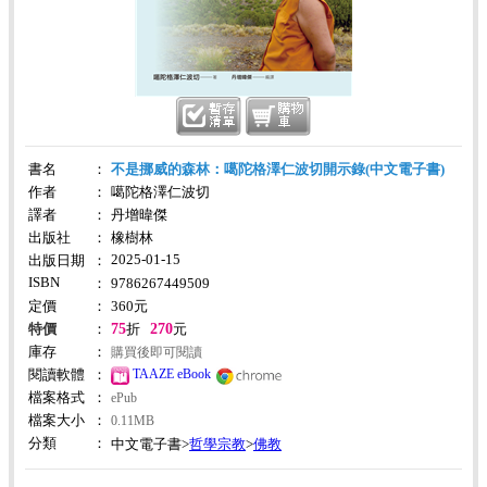
書名
：
不是挪威的森林：噶陀格澤仁波切開示錄(中文電子書)
作者
：
噶陀格澤仁波切
譯者
：
丹增暐傑
出版社
：
橡樹林
2025-01-15
出版日期
：
ISBN
：
9786267449509
定價
：
360
元
75
270
特價
：
折
元
庫存
：
購買後即可閱讀
TAAZE eBook
閱讀軟體
：
檔案格式
：
ePub
檔案大小
：
0.11MB
分類
：
哲學宗教
佛教
中文電子書>
>