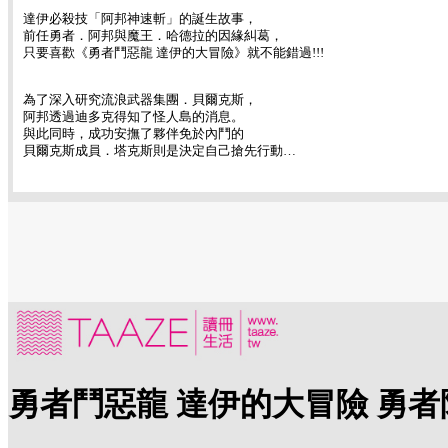
達伊必殺技「阿邦神速斬」的誕生故事，
前任勇者．阿邦與魔王．哈德拉的因緣糾葛，
只要喜歡《勇者鬥惡龍 達伊的大冒險》就不能錯過!!!
為了深入研究流浪武器集團．貝爾克斯，
阿邦透過迪多克得知了怪人島的消息。
與此同時，成功安撫了夥伴免於內鬥的
貝爾克斯成員．塔克斯則是決定自己搶先行動…
勇者鬥惡龍 達伊的大冒險 勇者