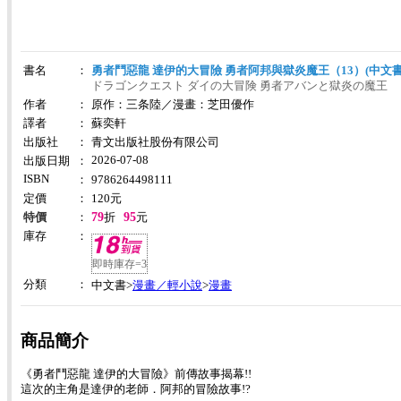
書名
：
勇者鬥惡龍 達伊的大冒險 勇者阿邦與獄炎魔王（13）(中文書
ドラゴンクエスト ダイの大冒険 勇者アバンと獄炎の魔王
作者
：
原作：三条陸／漫畫：芝田優作
譯者
：
蘇奕軒
出版社
：
青文出版社股份有限公司
2026-07-08
出版日期
：
ISBN
：
9786264498111
定價
：
120
元
79
95
特價
：
折
元
庫存
：
即時庫存=3
分類
：
漫畫／輕小說
漫畫
中文書>
>
商品簡介
《勇者鬥惡龍 達伊的大冒險》前傳故事揭幕!!
這次的主角是達伊的老師．阿邦的冒險故事!?