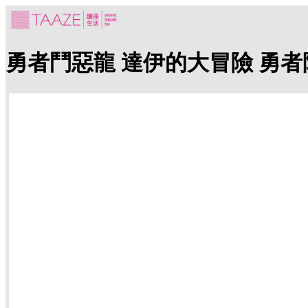
勇者鬥惡龍 達伊的大冒險 勇者