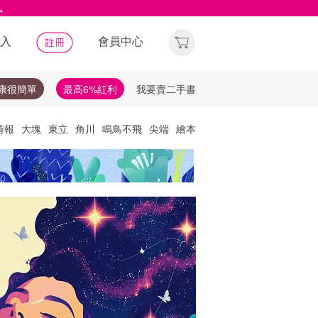
。
入
會員中心
康很簡單
最高6%紅利
我要賣二手書
時報
大塊
東立
角川
鳴鳥不飛
尖端
繪本
他們去
天下
唯紅花綻放
神經可塑性
選讀
理財
布克獎
失智症
失智
文學獎
比爾蓋茲
知遠｜2026 語言開學季