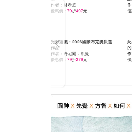
Previous
作者：
林孝庭
作
優惠價：
79
折
497
元
優
光影遊戲：2026國際布克獎決選
此
作品
的
作者：
丹尼爾．凱曼
位
作
優惠價：
79
折
379
元
克
優
好