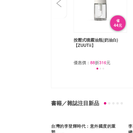
省
44
元
按壓式噴霧油瓶(奶油白)
【ZUUTii】
優惠價：
88
折
316
元
書籍／雜誌注目新品
台灣的李登輝時代：意外國度的重
李
塑
總