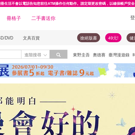
讀冊生活不會以電話告知您前往ATM操作任何動作。請定期更改密碼，以確保帳戶安全
登
冊格子
二手書送你
CD/DVD
文具百貨
搶絕版書
49元!
健
Toggle Dropdown
進階搜尋
東野圭吾
奧德賽
臺灣漫遊錄
絕版書
圓神
楓樹林
李登輝
隨
投資