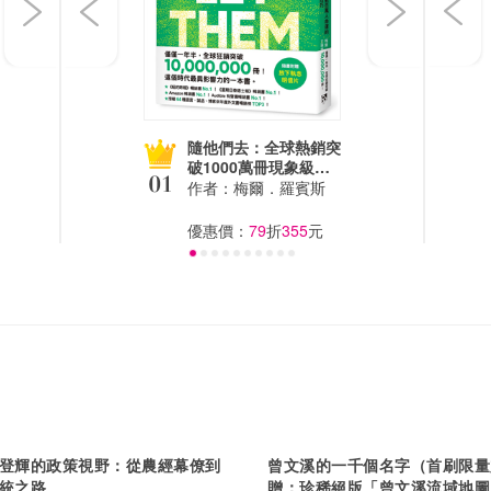
隨他們去：全球熱銷突
破1000萬冊現象級巨
作！改變千萬人命運的
作者：
梅爾．羅賓斯
心理技巧【附放下執念
明信片】
優惠價：
79
折
355
元
登輝的政策視野：從農經幕僚到
曾文溪的一千個名字（首刷限量
統之路
贈：珍稀絕版「曾文溪流域地圖