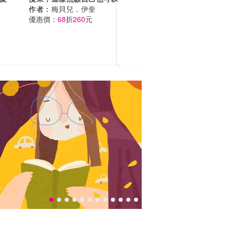
作者：
梅貝兒．伊奎
優惠價：
68
折
260
元