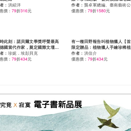
者：
洪紹洋
頁」）︰大地藝術季的流域學
作者：
龔卓軍總編、臺南藝術公
惠價：
79
折
316
元
優惠價：
79
折
1580
元
時此刻：諾貝爾文學獎呼聲最高
有一種田野報告叫植物獵人【首
德國當代作家，奠定國際文壇地
限定贈品：植物獵人手繪珍稀植
代表作！（榮獲2024年國際布
者：
珍妮．埃彭貝克
珠光貼紙＋戀花書卡】
作者：
洪信介
獎大獎，《時代雜誌》年度百大
惠價：
79
折
434
元
優惠價：
79
折
434
元
書）