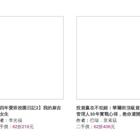
四年愛班校園日記2】我的麻吉
投資贏在不犯錯︰華爾街頂級資
女生
管理人30年實戰心得，教你避
者：
李光福
99％投資人賠錢的錯誤思維、
作者：
巴瑞．里索茲
手價：
62
折
216
元
迷思與行為偏誤
二手價：
62
折
406
元