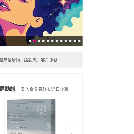
【客服電話異動公告】因調整作業模式，客服電話請改撥02-6605-7599 分機102，或使用客服信箱來信洽詢，謝謝您。客戶服務時間：週一~五 9:00~20:00，例假日期間暫停服務。
【忘記帳密怎麼辦!】忘記帳密不擔心，請點官網首頁右上角「登入」，在會員登入頁面找到「忘記帳密」功能，依系統指示輸入相關資料即可查找帳號或重設密碼囉～
腦版閱讀（Android 9 以上及 iOS/iPadOS 用戶不受影響）。
群動態
登入會員看好友近日收藏
Next