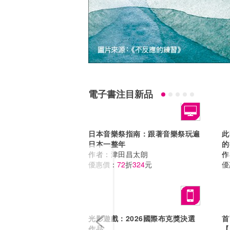
電子書注目新品
日本音樂祭指南：跟著音樂祭玩遍
此
日本一整年
的
Previous
作者：
津田昌太朗
位
作
優惠價：
72
折
324
元
克
優
好
光影遊戲：2026國際布克獎決選
首
作品
【