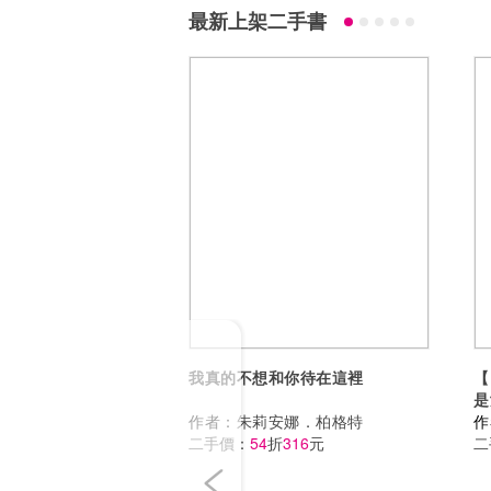
最新上架二手書
Previous
我真的不想和你待在這裡
【
是
作者：
朱莉安娜．柏格特
作
二手價：
54
折
316
元
二