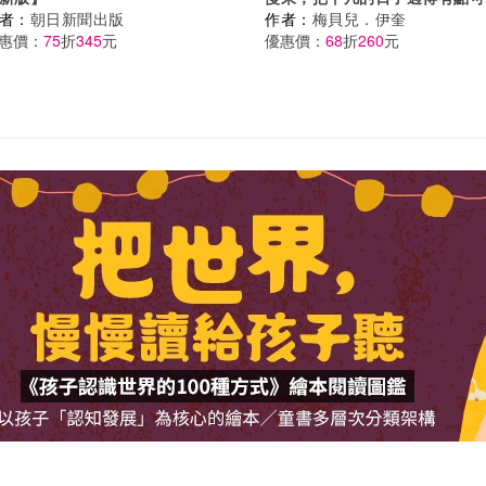
者：
朝日新聞出版
作者：
梅貝兒．伊奎
惠價：
75
折
345
元
優惠價：
68
折
260
元