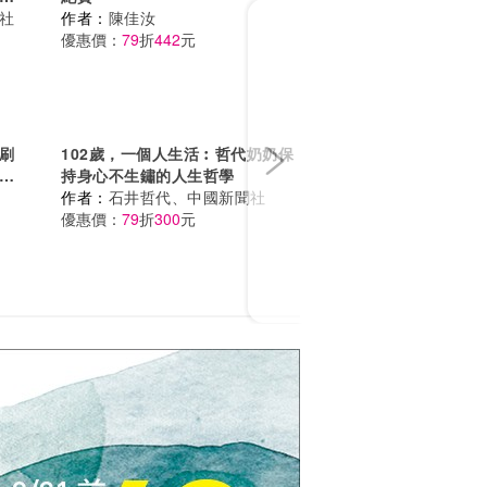
Next
社
作者：
陳佳汝
優惠價：
79
折
442
元
刷
102歲，一個人生活︰哲代奶奶保
物
持身心不生鏽的人生哲學
作者：
石井哲代、中國新聞社
優惠價：
79
折
300
元