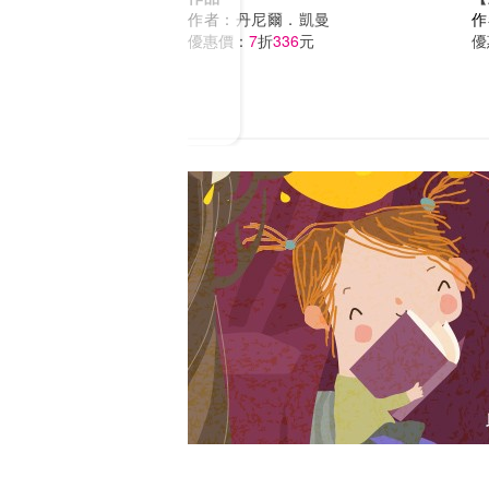
作者：
丹尼爾．凱曼
作
優惠價：
7
折
336
元
優