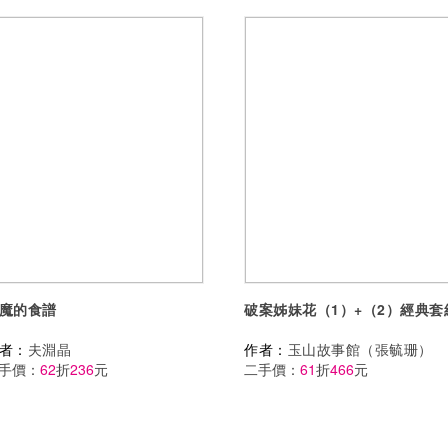
魔的食譜
破案姊妹花（1）+（2）經典套
者：
夫淵晶
作者：
玉山故事館（張毓珊）
手價：
62
折
236
元
二手價：
61
折
466
元