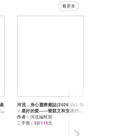
Next
產
河流．身心靈療癒誌(2026 Vol. 3)
開
︰最好的愛——樂競文和安娜的母
數據
女和解之路
作者：
河流編輯部
二手價：
3
折
115
元