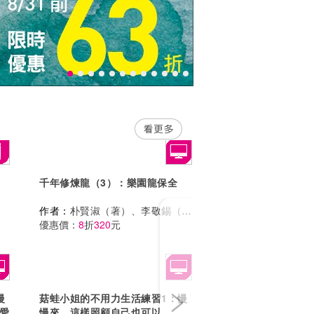
千年修煉龍（3）：樂園龍保全
Next
作者：
朴賢淑（著）、李敬錫（繪）
優惠價：
8
折
320
元
慢
菇蛙小姐的不用力生活練習1：慢
愛
慢來，這樣照顧自己也可以