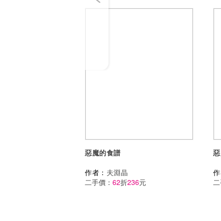
惡魔的食譜
惡
作者：
夫淵晶
作
二手價：
62
折
236
元
二