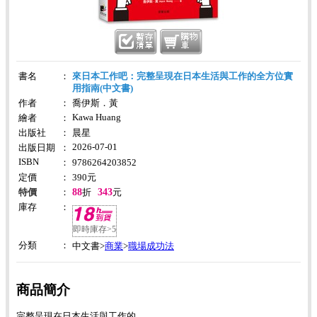
書名
：
來日本工作吧：完整呈現在日本生活與工作的全方位實
用指南(中文書)
作者
：
喬伊斯．黃
Kawa Huang
繪者
：
出版社
：
晨星
2026-07-01
出版日期
：
ISBN
：
9786264203852
定價
：
390
元
88
343
特價
：
折
元
庫存
：
即時庫存>5
分類
：
商業
職場成功法
中文書>
>
商品簡介
完整呈現在日本生活與工作的