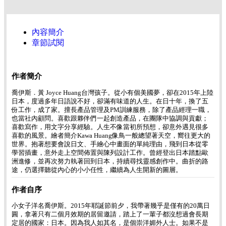
內容簡介
章節試閱
作者簡介
喬伊斯．黃 Joyce Huang台灣孩子。從小有個美國夢，卻在2015年上陸
日本，度過多年日語說不好，卻滿有味道的人生。在日十年，換了五
份工作，成了家。擅長產品管理及PM訓練服務，除了產品經理一職，
也當社內顧問。喜歡跟夥伴們一起創造產品，在團隊中協調與貢獻；
喜歡寫作，用文字分享經驗。人生不像當初所預想，卻意外遇見很多
喜歡的風景。繪者簡介Kawa Huang像鳥一般總望著天空，嚮往更大的
世界。抱著想要會說日文、手繪心中畫面的單純理由，飛到日本從零
學習插畫，意外走上空間佈置與陳列設計工作。曾經登出日本踏點歐
洲進修，並再次努力執著回到日本，持續尋找靈感創作中。曲折的路
途，仍選擇聽從內心的小小任性，繼續為人生開新的圖層。
作者自序
小女子洋名喬伊斯。2015年耶誕節前夕，我帶著幾乎是僅有的20萬日
圓，拿著只有二個月效期的居留邀請，踏上了一輩子都沒想過會長期
定居的國家：日本。因為我人如其名，是個崇洋媚外人士。如果不是