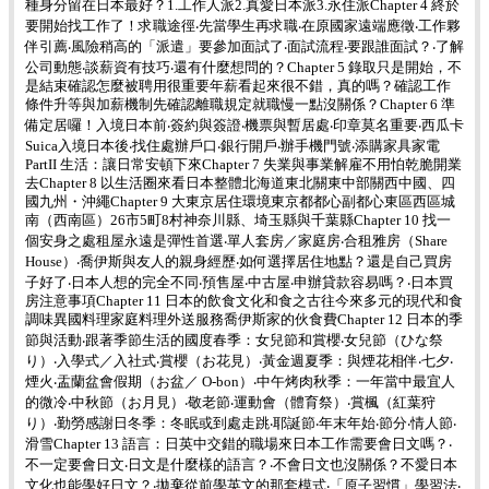
種身分留在日本最好？1.工作人派2.真愛日本派3.永住派Chapter 4 終於
要開始找工作了！求職途徑‧先當學生再求職‧在原國家遠端應徵‧工作夥
伴引薦‧風險稍高的「派遣」要參加面試了‧面試流程‧要跟誰面試？‧了解
公司動態‧談薪資有技巧‧還有什麼想問的？Chapter 5 錄取只是開始，不
是結束確認怎麼被聘用很重要年薪看起來很不錯，真的嗎？確認工作
條件升等與加薪機制先確認離職規定就職慢一點沒關係？Chapter 6 準
備定居囉！入境日本前‧簽約與簽證‧機票與暫居處‧印章莫名重要‧西瓜卡
Suica入境日本後‧找住處辦戶口‧銀行開戶‧辦手機門號‧添購家具家電
PartII 生活：讓日常安頓下來Chapter 7 失業與事業解雇不用怕乾脆開業
去Chapter 8 以生活圈來看日本整體北海道東北關東中部關西中國、四
國九州・沖繩Chapter 9 大東京居住環境東京都都心副都心東區西區城
南（西南區）26市5町8村神奈川縣、埼玉縣與千葉縣Chapter 10 找一
個安身之處租屋永遠是彈性首選‧單人套房／家庭房‧合租雅房（Share
House）‧喬伊斯與友人的親身經歷‧如何選擇居住地點？還是自己買房
子好了‧日本人想的完全不同‧預售屋‧中古屋‧申辦貸款容易嗎？‧日本買
房注意事項Chapter 11 日本的飲食文化和食之古往今來多元的現代和食
調味異國料理家庭料理外送服務喬伊斯家的伙食費Chapter 12 日本的季
節與活動‧跟著季節生活的國度春季：女兒節和賞櫻‧女兒節（ひな祭
り）‧入學式／入社式‧賞櫻（お花見）‧黃金週夏季：與煙花相伴‧七夕‧
煙火‧盂蘭盆會假期（お盆／ O-bon）‧中午烤肉秋季：一年當中最宜人
的微冷‧中秋節（お月見）‧敬老節‧運動會（體育祭）‧賞楓（紅葉狩
り）‧勤勞感謝日冬季：冬眠或到處走跳‧耶誕節‧年末年始‧節分‧情人節‧
滑雪Chapter 13 語言：日英中交錯的職場來日本工作需要會日文嗎？‧
不一定要會日文‧日文是什麼樣的語言？‧不會日文也沒關係？不愛日本
文化也能學好日文？‧拋棄從前學英文的那套模式‧「原子習慣」學習法‧