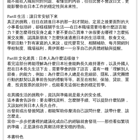
能不能在入職前問對問題、看懂合約內容，往往比會不會說日文，更
能影響你在日本工作的穩定性與未來性。
PartII 生活：讓日常安頓下來
真正的挑戰，往往在踏進日本的那一刻才開始。定居之後要面對的大
小事看似瑣碎，卻樣樣關乎生活──在日本職場需要培養什麼語言能
力？要怎麼尋找安身之處？要不要自己買車？休假要去哪裡？怎麼拓
展交友圈、認識新朋友？怎麼快速適應日本的生活環境、飲食文化、
季節活動？對有家庭的人來說，從托嬰育兒、相關補助、每月開銷到
學校制度、職場福利，喬伊斯都一一分享自己的具體經驗與提醒。
PartIII 文化差異：日本人為什麼這樣做？
看完這部分將能理解為什麼日本社會能夠長久維持運作，以及外國人
想在日本長久生活下去，需要學會的除了語言，還有一種「理解別人
節奏」的能力，例如：為什麼日本人總是在意細節、隱私，講究團體
行動的默契以及事前告知的禮貌等等。甚至在稅制、保險、貸款、置
產、投資股票的規則中，也能看見這個社會的穩定哲學。
在異國生活的挑戰中，資訊與準備就是最大的安全感。
這本書會告訴你：要去哪找資料、怎麼辦手續、可以提防什麼陷阱，
又該如何與日本人長久合作。
出發前或出發後閱讀，都能幫助你釐清自己該問什麼、該帶什麼、該
怎麼走。
當你一步步把書裡的建議化成自己的經驗就會發現——那些看似繁瑣
的準備，正是讓你在異鄉活得更安穩的理由。
本書特色