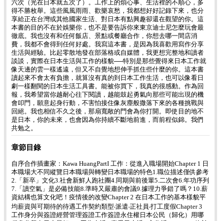
六次（光在日本就五次了）。工作上的煩心事、生活裡的不順心，多
得不勝枚舉。這些風風雨雨、歡樂哀愁，我都想好好記錄下來，也分
享給正在台灣或其他國家生活、對日本有點興趣卻還在觀望的你。這
本書的目的不在於娛樂你，也不是要告訴你來東京迪士尼怎麼玩會最
徹底。我也沒有和任何飯店、景點或餐廳合作，你想去哪一間店消
費，我都不會得到任何好處。我寫這本書，是因為我喜歡用寫作分享
生活與經驗。比起零散地發在部落格或自媒體，我更想完整地和讀者
談談，實際在日本生活與工作的樣貌──特別是那些覺得來日本工作就
像天邊的雲一樣遙遠，但又不自覺地想伸手抓住些什麼的你。這本書
讀起來不會太有負擔，就算沒有真的到日本工作生活，也可以像看日
劇一樣翻閱的日本生活工具書。能被你買下，我真的很感動。作為回
報，我希望當你越耐心往下閱讀，越能鼓起勇氣向那些可能出現的機
會叩門，願意起身行動，不害怕接住像灰塵般撒落下來的各種挑戰與
回絕。我也相信不久之後，那扇寬敞的門會為你打開。即使目的地不
是日本，你的未來，也會因為你持續不斷地前進，而前程似錦。我們
共勉之。
章節目錄
自序合作插畫家：Kawa HuangPartI 工作：從進入職場開始Chapter 1 日
本職場大不同縱覽日本職場與轉變日本職場的特色1.職位描述僅供參考
2.「新卒」文化3.社會新鮮人跑社團4.同期與前後輩5.二次會6.年功序列
7.「讀空氣」是必備技能8.準時又嚴肅的會議9.據理力爭錯了嗎？10.薪
資結構也算文化吧！疫情後的改變Chapter 2 在日本工作的基本樣貌平
均薪資與可期待的待遇工作契約類型‧派遣‧正社員‧打工度假Chapter 3
工作身分與簽證經營管理簽證工作簽證永住權日本公民（歸化）用哪