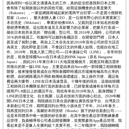
因為得到一份以英文溝通為主的工作，真的從沒想過我和日本之間，
會有除了短期旅遊以外的其他可能。給我這個機會的企業是樂天
（Rakuten），一家從網路商城起家的電商平台巨擘──不是賣小熊餅乾
那家（Lotte）。樂天創辦人兼 CEO，是一位很有野心的日本實業家三
木谷浩史（Mikitani），畢業於哈佛MBA，父親則是日本知名的前榮
譽經濟學教授。這位既有遠見又具影響力的企業家，把樂天打造成一
個在日本前所未見的「聯合國」型公司。我 2016年入職時，公司約有
30％的外籍員工。吃飯時可以聽到各國語言，在開發部門裡，日本人
甚至成了相對少數。再加上三木谷先生於2010年宣布公司的官方語言
為英文，因此即使是日商，不會說日文的外國人如我，也能自在地工
作。2018年，我進入第二間公司──日本連線公司（LINE），非常特別
的是，前身是韓國Naver在日本成立的HNK Japan（原名 Hangame
Japan），因此2011年東日本311大地震後幾個月，因應災時通訊需求
所推出的第一版LINE App，主要是由來自Naver的一群韓國工程師推動
開發，後來慢慢發展成在台灣與泰國即時通訊市場擁有極高市占率的
軟體。由於網路通訊不用依賴傳統基礎建設，加上操作方便、通話免
費這兩大優勢，LINE在日本迅速普及。十幾年後的現在，這個由韓國
工程師與日本團隊並肩打造的新創企業，已經發展成擁有全球每月活
躍用戶1.8億以上的通訊平台。我也有幸在2018年加入，親身體驗了
LINE的活潑文化、自主氛圍，以及在技術方面的雄心壯志。2020年離
開LINE日本之後，我陸續在日美合資的數位廣告投放平台、台灣及日
本新創公司工作，期間還回到台灣生小孩休息了半年。2024年春天，
我再度回到日本，落腳於本田技研（Honda）旗下的矽谷新創公司——
這是本田體系中唯一收購的矽谷新創，在其中擔任產品管理教練兼產
品管理，負責輔導母公司產品開發團隊，並實際參與App產品管理。我
看起來是不是像人生勝利組？其實不然。十二年職涯中，我陸續轉職