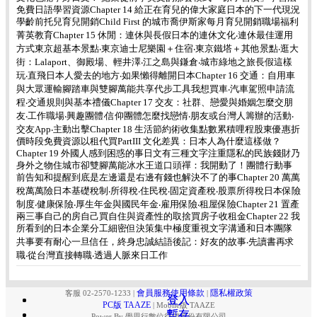
免費日語學習資源Chapter 14 給正在育兒的偉大家庭日本的下一代現況
學齡前托兒育兒開銷Child First 的城市喬伊斯家每月育兒開銷職場福利
菁英教育Chapter 15 休閒：連休與長假日本的連休文化‧連休最佳運用
方式東京超基本景點‧東京迪士尼樂園＋住宿‧東京鐵塔＋其他景點‧逛大
街：Lalaport、御殿場、輕井澤‧江之島與鎌倉‧城市綠地之旅長假這樣
玩‧直飛日本人愛去的地方‧如果懶得離開日本Chapter 16 交通：自用車
與大眾運輸腳踏車與雙腳萬能共享代步工具我想買車‧汽車駕照申請流
程‧交通規則與基本禮儀Chapter 17 交友：社群、戀愛與婚姻怎麼交朋
友‧工作職場‧興趣團體‧信仰團體怎麼找戀情‧朋友或台灣人籌辦的活動‧
交友App‧主動出擊Chapter 18 生活節約術收集點數累積哩程股東優惠折
價時段免費資源以租代買PartIII 文化差異：日本人為什麼這樣做？
Chapter 19 外國人感到困惑的事日文有三種文字注重隱私的民族錢財乃
身外之物住城市卻雙腳萬能冰水王道口頭禪：我開動了！團體行動事
前告知和提醒到底是左邊還是右邊有錢也解決不了的事Chapter 20 萬萬
稅萬萬險日本基礎稅制‧所得稅‧住民稅‧固定資產稅‧股票所得稅日本保險
制度‧健康保險‧厚生年金與國民年金‧雇用保險‧租屋保險Chapter 21 置產
兩三事自己的房自己買自住與資產性的取捨買房子收租金Chapter 22 我
所看到的日本企業分工細密但決策集中極度重視文字溝通和日本團隊
共事要有耐心一旦信任，終身忠誠結語後記：好友的故事‧先讀書再求
職‧從台灣直接轉職‧透過人脈來日工作
會員服務使用條款
隱私權政策
客服 02-2570-1233
|
|
登入
登入
PC版 TAAZE
|
Mobile版 TAAZE
暫存
暫存
Power By 學思行數位行銷股份有限公司