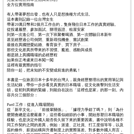
全方位實用指南
有人帶著夢想出發，也有人只是想換種方式生活。
這本書則記錄一位台灣女生
帶著20萬日幣和2個月工作合約，隻身飛往日本工作的真實經驗。
從投遞履歷、參加面試、辦理簽證、租屋安家
到第一次進公司、第一次下班聚餐喝酒、第一次體驗日本新年
甚至經歷過公司倒閉、重新尋找機會、嘗試創業
最後在異國戀愛結婚、養育孩子、買下房子……
那些文化差異所帶來的不習慣、尷尬、感動與成長
都是踏上異國職場的必經歷程
如果你正考慮來日本闖一闖
這裡有最實際的指引
陪你一起，把未知的不安變成前進的勇氣！
本書是一位旅居日本十多年的台灣人，親身經歷整理出的實用筆記與
生活紀錄，帶你一步步看見真實的日本職場，從文化衝擊到生活安
頓，從初到異鄉的緊繃，到能自在說出「這裡也是家」的那一刻。內
容共分三個部分：
PartI 工作：從進入職場開始
從「新卒文化」、「前後輩關係」、「據理力爭錯了嗎？」到「為什
麼開會總是這麼嚴肅？」這些看似細節的小事，開始形塑日本職場的
樣貌，也是決定外國人能否長久留下來的重要因素。書中說明各種不
同工作契約之間的差異，例如：派遣、正社員、打工度假等等，以及
簽約條件、薪資結構與升遷制度上的實際落差。對多數外國人而言，