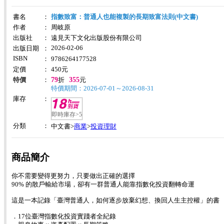
書名
：
指數致富：普通人也能複製的長期致富法則(中文書)
作者
：
周岐原
出版社
：
遠見天下文化出版股份有限公司
2026-02-06
出版日期
：
ISBN
：
9786264177528
定價
：
450
元
79
355
特價
：
折
元
特價期間：2026-07-01～2026-08-31
庫存
：
即時庫存>5
分類
：
商業
投資理財
中文書>
>
商品簡介
你不需要變得更努力，只要做出正確的選擇
90% 的散戶輸給市場，卻有一群普通人能靠指數化投資翻轉命運
這是一本記錄「臺灣普通人，如何逐步放棄幻想、換回人生主控權」的書
．17位臺灣指數化投資實踐者全紀錄