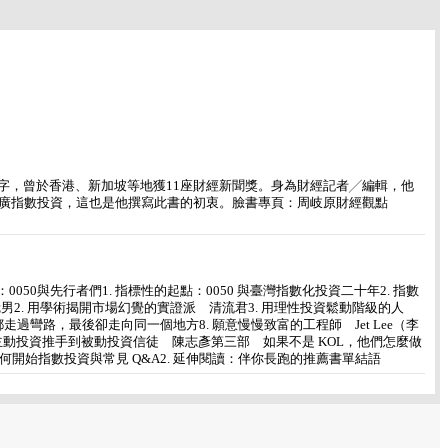
萬字，曾於香港、新加坡等地獲11座財經新聞獎。身為財經記者╱編輯，他
廣指數投資，這也是他撰寫此書的初衷。臉書專頁：周岐原財經觀點
050與先行者們1. 指標性的起點：0050 與臺灣指數化投資二十年2. 指數
男2. 用學術揭開市場幻覺的實證派 清流君3. 用理性投資鬆動階級的人
走過彎路，最後卻走向同一個地方8. 願意慢慢致富的工程師 Jet Lee（李
3. 主動投資推手到被動投資信徒 陳志彥第三部 如果不是 KOL，他們怎麼做
：如何開始指數投資與常見 Q&A2. 延伸閱讀：伴你長跑的推薦書單結語