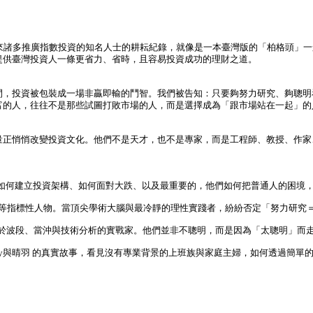
來諸多推廣指數投資的知名人士的耕耘紀錄，就像是一本臺灣版的「柏格頭」一
提供臺灣投資人一條更省力、省時，且容易投資成功的理財之道。
間，投資被包裝成一場非贏即輸的鬥智。我們被告知：只要夠努力研究、夠聰明
富的人，往往不是那些試圖打敗市場的人，而是選擇成為「跟市場站在一起」的
量正悄悄改變投資文化。他們不是天才，也不是專家，而是工程師、教授、作家
、如何建立投資架構、如何面對大跌、以及最重要的，他們如何把普通人的困境
樵等指標性人物。當頂尖學術大腦與最冷靜的理性實踐者，紛紛否定「努力研究
等曾迷失於波段、當沖與技術分析的實戰家。他們並非不聰明，而是因為「太聰明」
 Lily與晴羽 的真實故事，看見沒有專業背景的上班族與家庭主婦，如何透過簡