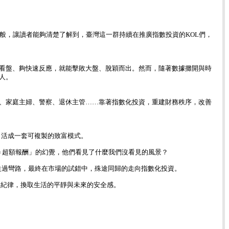
般，讓讀者能夠清楚了解到，臺灣這一群持續在推廣指數投資的KOL們，
看盤、夠快速反應，就能擊敗大盤、脫穎而出。然而，隨著數據攤開與時
人。
、家庭主婦、警察、退休主管……靠著指數化投資，重建財務秩序，改善
，活成一套可複製的致富模式。
＝超額報酬」的幻覺，他們看見了什麼我們沒看見的風景？
而走過彎路，最終在市場的試錯中，殊途同歸的走向指數化投資。
單的紀律，換取生活的平靜與未來的安全感。