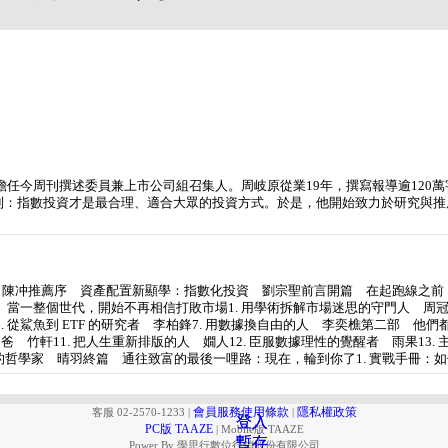
任今周刊撰述委員兼上市公司組召集人。周岐原從業19年，撰寫報導逾120
到：指數投資才是最合理、適合大眾的投資方式。於是，他開始致力於研究與推
望的實現 陳冲推薦序 資產配置新顯學：指數化投資 劉宗聖前言開篇 在起跑線之前：0
 當一整個世代，開始不再相信打敗市場1. 用學術拆解市場迷思的守門人 周冠
. 從鯊魚到 ETF 的研究者 李柏鋒7. 用數據換自由的人 李奕樵第二部 他們都
奶爸 竹軒11. 把人生重新排版的人 嫺人12. 臣服數據理性的覺醒者 雨果1
 平衡生活的哲學家 晴羽終篇 通往致富的最後一哩路：現在，輪到你了1. 實戰手冊
會員服務使用條款
隱私權政策
客服 02-2570-1233
|
|
登入
登入
PC版 TAAZE
|
Mobile版 TAAZE
暫存
暫存
Power By 學思行數位行銷股份有限公司