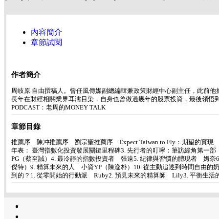
內容簡介
章節試閱
作者簡介
周岐原 自由撰稿人。曾任風傳媒副總編輯兼政策財經中心副主任，此前他擔
長年在財經相關業界耳濡目染，自身也曾做過幾年的股票投資，最後領悟
PODCAST：老周的MONEY TALK
章節目錄
推薦序 陳冲推薦序 劉宗聖推薦序 Expect Taiwan to Fly：期
年表： 臺灣指數化投資發展關鍵里程碑3. 先行者的叮嚀：筆訪綠角第一部
PG（蔡至誠）4. 最冷靜的指數投資者 張遠5. 紀律與習慣的體現者 姆奈6
傑特）9. 精算未來的人 小資YP（陳逸朴）10. 從主動追逐到時間自由的
到的？1. 從零開始的行動派 Ruby2. 預見未來的精算師 Lily3.