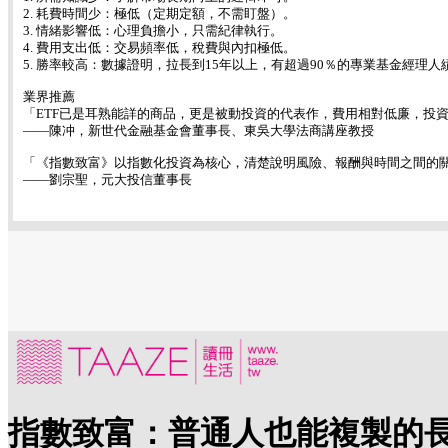
2. 耗費時間少：極低（定期定額，不需盯盤）。
3. 情緒影響低：心理負擔小，只需紀律執行。
4. 費用支出低：交易頻率低，稅費與內扣極低。
5. 勝率較高：數據證明，拉長到15年以上，有超過90％的專業基金經理
業界推薦
「ETF已是耳熟能詳的商品，更是被動投資的代表作，費用相對低廉，投
——陳冲，新世代金融基金會董事長、東吳大學法商講座教授
「《指數致富》以指數化投資為核心，清楚說明風險、報酬與時間之間的
——劉宗聖，元大投信董事長
指數致富：普通人也能複製的