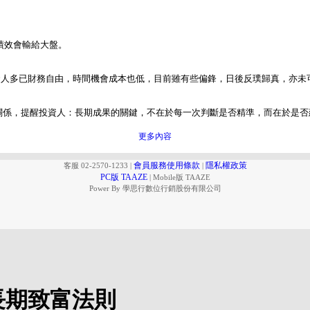
人績效會輸給大盤。
資人多已財務自由，時間機會成本也低，目前雖有些偏鋒，日後反璞歸真，亦未
關係，提醒投資人：長期成果的關鍵，不在於每一次判斷是否精準，而在於是否
更多內容
會員服務使用條款
隱私權政策
客服 02-2570-1233
|
|
PC版 TAAZE
|
Mobile版 TAAZE
Power By 學思行數位行銷股份有限公司
長期致富法則