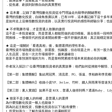
．親身故事 × 資產配置 × 長期策略
．從焦慮、虧損到財務自由的真實歷程
★ 這本書，記錄了臺灣指數化投資從冷門理論走向顯學的關鍵歷程
臺灣的指數化投資，自綠角推廣以來，已有18年，這本書記錄下這十多年
是如何走上這條指數投資的道路，以及實行投資時的感悟和經驗分享；也
★ 不求戰勝市場，才是普通人致勝的捷徑
這不是一本投資祕笈，而是普通人都能照做的成功模板。過去很長一段時
間推移，一整個世代的投資者開始察覺一個不舒服的真相：真正能穩定致
★ 這是一場關於「看透真相」後，集體選擇的理性革命。
臺灣投資市場熱愛追消息、拚選股、找飆股，但在喧囂之外，有另一股力
人生品質，並在一次次市場循環中，越來越確信：
致富不是靠預測市場的方向，而是靠時間累積市場本來就會給你的報酬。
作者深入採訪17 位臺灣指數投資者的真實故事：他們如何從挫敗中醒悟
【第一部：集體覺醒】 集結周冠男、清流君、PG、張遠、李柏鋒和李奕
【第二部：集體轉向】 收錄小資YP、Jet Lee、竹軒、嫺人與雨果
【第三部：素人實踐】 如果不是 KOL，普通人做得到嗎？透過Ruby 、
★ 致富不是少數人的特權，是普通人的選擇
為什麼指數化投資一般人也能做？
因為比起主動投資，指數化投資在以下5點有優勢：
1. 所需知識少：了解市場長期向上的邏輯即可。