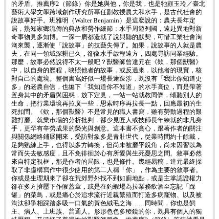
的矛盾。推薦序2（節錄）你是她與他，你是我，也是牠顧玉玲／臺北
藝術大學文學跨域創作研究所專任副教授農夫和水手，是古代社會的
說故事好手。班雅明（Walter Benjamin）是這麼說的：農夫長年定
居，熟知家鄉流傳的典故和勞作細節；水手周遊列國，遠赴異地對新
奇事物見多知博。一深一廣都造就了說與聽的默契，可惜工業社會洶
洶來襲，逐漸使「說故事」的技藝失傳了。如果，說故事的人就是農
夫，在同一領域深耕已久，卻像水手啟程遠方，四處尋訪同業經驗。
那麼，故事必然說得不太一般吧？獸醫師曾達元在《欸，那個獸醫》
中，以自身的歷程，映照他者的故事，或反過來，以他者的現實，核
對自己的處境。整個書寫好似一場長途跋涉，既沒有「我比你知道更
多」的老農自信，也拋下「我知道你不知道」的水手高位，而是帶著
置身其中的矛盾與困惑，放下定見，一站一站就教同儕，傾聽別人的
生命，把行業環境再拉廣一些，思索時序再拉長一點，回應最初的生
死扣問。《欸，那個獸醫》不是常見的職人書寫，雖有勞動過程的艱
難打磨、就業市場的分析批判，卻少見匠人或技師長年練就的非凡身
手，更罕有辛勞成果的榮光與創意。這本書不貪心，跟著作者的關注
與關係網絡鋪展開來，受訪對象多是青壯世代，從業時間約十餘載，
足夠熟練上手，也得以多方轉換，但尚未被磨平銳角，尚未因習以為
常而失去敏感度，且不免徘徊於心有所愛與生死憂思之間。敘事必然
來自特定視框，那是作者的局限，也是條件。幾經易稿，達元最終採
取了非虛構寫作中很少使用的第二人稱「你」，作為主要的敘事者。
你或是生理期來了卻在荒郊野外找不到如廁地點，或是主掌認證權力
卻在多方擠壓下作假蓋章，或是在釣蝦場為拉業務飲酒至忘記「踩
罐」的菜鳥，或是痛心於追求流行近親繁殖而打造多病寵物、以及被
淘汰卻爭相踩踏多吸一口氣的黃色絨毛之海……同時間，你也是飼
主、病人、上班族、普通人。形形色色多稜鏡的你，既具有個人的獨