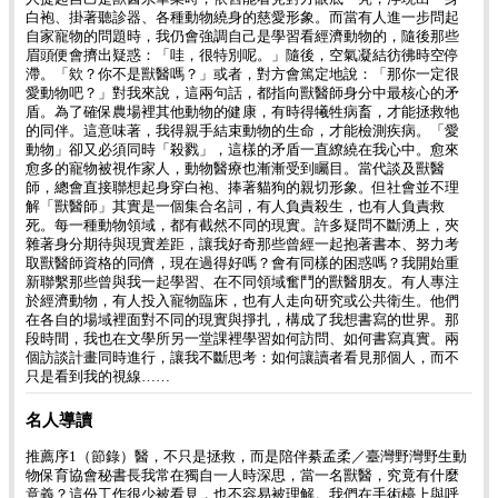
白袍、掛著聽診器、各種動物繞身的慈愛形象。而當有人進一步問起
自家寵物的問題時，我仍會強調自己是學習看經濟動物的，隨後那些
眉頭便會擠出疑惑：「哇，很特別呢。」隨後，空氣凝結彷彿時空停
滯。「欸？你不是獸醫嗎？」或者，對方會篤定地說：「那你一定很
愛動物吧？」對我來說，這兩句話，都指向獸醫師身分中最核心的矛
盾。為了確保農場裡其他動物的健康，有時得犧牲病畜，才能拯救牠
的同伴。這意味著，我得親手結束動物的生命，才能檢測疾病。「愛
動物」卻又必須同時「殺戮」，這樣的矛盾一直繚繞在我心中。愈來
愈多的寵物被視作家人，動物醫療也漸漸受到矚目。當代談及獸醫
師，總會直接聯想起身穿白袍、捧著貓狗的親切形象。但社會並不理
解「獸醫師」其實是一個集合名詞，有人負責殺生，也有人負責救
死。每一種動物領域，都有截然不同的現實。許多疑問不斷湧上，夾
雜著身分期待與現實差距，讓我好奇那些曾經一起抱著書本、努力考
取獸醫師資格的同儕，現在過得好嗎？會有同樣的困惑嗎？我開始重
新聯繫那些曾與我一起學習、在不同領域奮鬥的獸醫朋友。有人專注
於經濟動物，有人投入寵物臨床，也有人走向研究或公共衛生。他們
在各自的場域裡面對不同的現實與掙扎，構成了我想書寫的世界。那
段時間，我也在文學所另一堂課裡學習如何訪問、如何書寫真實。兩
個訪談計畫同時進行，讓我不斷思考：如何讓讀者看見那個人，而不
只是看到我的視線……
名人導讀
推薦序1（節錄）醫，不只是拯救，而是陪伴綦孟柔／臺灣野灣野生動
物保育協會秘書長我常在獨自一人時深思，當一名獸醫，究竟有什麼
意義？這份工作很少被看見，也不容易被理解。我們在手術檯上與呼