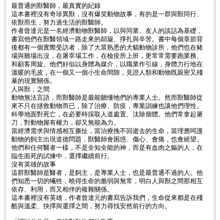
最普通的獸醫師，最真實的紀錄
這本書裡沒有奇珍異獸，沒有爆笑動物故事，有的是一群與獸同行、
依獸而生，努力過生活的獸醫師。
作者曾達元是一名經濟動物獸醫師，以與同業、友人的談話為基礎，
書寫他們在獸醫領域一路走來的顛簸、掙扎與辛苦。書中每個章節背
後都有一個實際受訪者，除了大眾熟悉的犬貓動物診所，他們也在豬
場與雞場出沒，在屠宰場工作，在檢疫所上班，更常常需要跑業務、
和顧客周旋。他們好似以身體為媒介，以職業作引線，身體力行地在
溫暖的毛皮，在一個又一個小生命間隙，見證人類和動物既親密又殘
暴的現實關係。
人與獸，之間
動物無法言語，而獸醫師是最能聽懂牠們的專業人士。然而獸醫師從
來不只在拯救動物而已，除了治療、防疫，專業訓練也讓他們理性、
科學地面對死亡，在必要時採取人道處置、汰除個體。他們常拿起屠
刀，對動物握有權力，卻又無能為力。
當經濟需求與情感相互撕扯，當治療挽不回逝去的生命，當理應呵護
動物的飼主出現道德問題，獸醫師會困惑、傷心、會痛，也會絕望。
他們和任何醫者一樣，不是全知全能的神，而是有血肉之軀的人，在
臨生面死的試煉中，選擇繼續前行。
沒有英雄的故事
這群獸醫師是醫者，是飼主，是專業人士，也是最普通不過的人。他
們知悉一切的犧牲，曉得生命的脆弱與無常，明白人與獸之間那相互
依存、利用，而又相伴的複雜關係。
這本書裡沒有英雄，作者曾達元的書寫告訴我們，生命從來都是在殘
酷與溫柔、抉擇與選擇之間，努力尋找安然前行的方向。