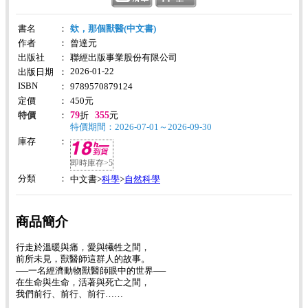
書名
：
欸，那個獸醫(中文書)
作者
：
曾達元
出版社
：
聯經出版事業股份有限公司
2026-01-22
出版日期
：
ISBN
：
9789570879124
定價
：
450
元
79
355
特價
：
折
元
特價期間：2026-07-01～2026-09-30
庫存
：
即時庫存>5
分類
：
科學
自然科學
中文書>
>
商品簡介
行走於溫暖與痛，愛與犧牲之間，
前所未見，獸醫師這群人的故事。
──一名經濟動物獸醫師眼中的世界──
在生命與生命，活著與死亡之間，
我們前行、前行、前行……