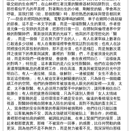
吸交錯的生命搏鬥，在山林裡扛著沈重的醫療器材與陷阱對抗，也在
那些看似平凡的早晨裡，對著剛出生的小豬、剛離世的貓，學會再次
呼吸。當我打開《欸，那個獸醫》時，那些熟悉的氣味與聲音都回來
了──防疫衣裡悶熱的溼氣、電擊器嗶鳴的瞬間、車子在鄉間小路顛簸
的節奏。這不是一本文字的書，而是一場場獸醫人生的重現。作者曾
達元像一位安靜的見證者，把那些日復一日、在體制與倫理邊界中穿
梭的獸醫師們，重新放回真實的光線下。他寫的不是理想化的「醫
者」，而是一個個「正在努力撐下去的人」。有人在屠宰線上數著自
己殺過多少頭豬，有人在養雞場裡學會用笑話對抗歧視；也有人在診
間裡接住民眾投射的期待。那不是冷漠，也不是殘忍，而是無數次選
擇之後留下的專業與誠實。書裡的「獸醫」們，不是被浪漫化的英
雄，而是和我們一樣會懷疑、會疲倦、會在夜裡問自己：「這樣做真
的對嗎？」特別是，這本書寫的是八位女性獸醫師。他們在這個仍帶
著濃厚陽剛氣息的產業裡工作，得在高溫、糞臭與被質疑的目光中證
明自己。有人一邊拉豬、採血、做解剖，一邊被提醒「女生不適合太
靠近這些動物」；有人被迫笑著化解騷擾的玩笑，只為保住一個能繼
續工作的空間。他們的身體時常被放進他人眼光的框架裡──太瘦、太
柔、太不像獸醫。有人必須用力握緊手中的解剖刀，讓同事相信自己
能勝任；有人得把疲憊吞回喉嚨，只為不讓別人覺得「女人太情緒
化」。更艱難的是，這些環境並不總是安全的。偏遠的養殖場沒有監
視器，獸醫師得獨自開車進入陌生的場域，面對不熟識的畜主與工
人。當身體的安全與專業的尊嚴同時被挑戰時，他們往往只能以微
笑、以客氣掩飾不安，因為太強硬就可能被貼上「難合作」的標籤。
書裡那些被拍肩的瞬間、被調侃的語氣、在車上緊握門把的場景，讀
起來都那麼真實。那種「不被當作一回事」的感覺，比任何勞動的痛
更深。因為他們不是不夠努力，而是努力被看不見。我深深明白那樣