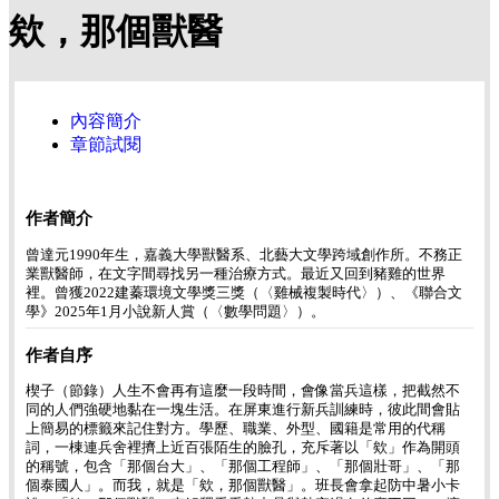
欸，那個獸醫
內容簡介
章節試閱
作者簡介
曾達元1990年生，嘉義大學獸醫系、北藝大文學跨域創作所。不務正
業獸醫師，在文字間尋找另一種治療方式。最近又回到豬雞的世界
裡。曾獲2022建蓁環境文學獎三獎（〈雞械複製時代〉）、《聯合文
學》2025年1月小說新人賞（〈數學問題〉）。
作者自序
楔子（節錄）人生不會再有這麼一段時間，會像當兵這樣，把截然不
同的人們強硬地黏在一塊生活。在屏東進行新兵訓練時，彼此間會貼
上簡易的標籤來記住對方。學歷、職業、外型、國籍是常用的代稱
詞，一棟連兵舍裡擠上近百張陌生的臉孔，充斥著以「欸」作為開頭
的稱號，包含「那個台大」、「那個工程師」、「那個壯哥」、「那
個泰國人」。而我，就是「欸，那個獸醫」。班長會拿起防中暑小卡