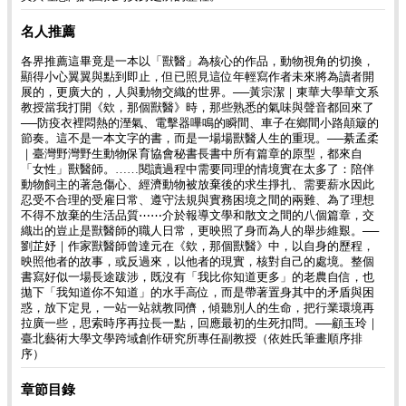
名人推薦
各界推薦這畢竟是一本以「獸醫」為核心的作品，動物視角的切換，
顯得小心翼翼與點到即止，但已照見這位年輕寫作者未來將為讀者開
展的，更廣大的，人與動物交織的世界。──黃宗潔｜東華大學華文系
教授當我打開《欸，那個獸醫》時，那些熟悉的氣味與聲音都回來了
──防疫衣裡悶熱的溼氣、電擊器嗶鳴的瞬間、車子在鄉間小路顛簸的
節奏。這不是一本文字的書，而是一場場獸醫人生的重現。──綦孟柔
｜臺灣野灣野生動物保育協會秘書長書中所有篇章的原型，都來自
「女性」獸醫師。……閱讀過程中需要同理的情境實在太多了：陪伴
動物飼主的著急傷心、經濟動物被放棄後的求生掙扎、需要薪水因此
忍受不合理的受雇日常、遵守法規與實務困境之間的兩難、為了理想
不得不放棄的生活品質⋯⋯介於報導文學和散文之間的八個篇章，交
織出的豈止是獸醫師的職人日常，更映照了身而為人的舉步維艱。──
劉芷妤｜作家獸醫師曾達元在《欸，那個獸醫》中，以自身的歷程，
映照他者的故事，或反過來，以他者的現實，核對自己的處境。整個
書寫好似一場長途跋涉，既沒有「我比你知道更多」的老農自信，也
拋下「我知道你不知道」的水手高位，而是帶著置身其中的矛盾與困
惑，放下定見，一站一站就教同儕，傾聽別人的生命，把行業環境再
拉廣一些，思索時序再拉長一點，回應最初的生死扣問。──顧玉玲｜
臺北藝術大學文學跨域創作研究所專任副教授（依姓氏筆畫順序排
序）
章節目錄