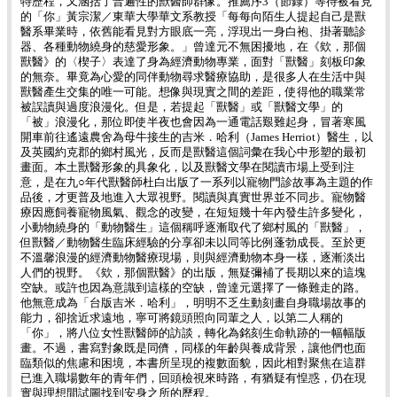
特歷程，又涵括了普遍性的獸醫師群像。推薦序3（節錄）等待被看見
的「你」黃宗潔／東華大學華文系教授「每每向陌生人提起自己是獸
醫系畢業時，依舊能看見對方眼底一亮，浮現出一身白袍、掛著聽診
器、各種動物繞身的慈愛形象。」曾達元不無困擾地，在《欸，那個
獸醫》的〈楔子〉表達了身為經濟動物專業，面對「獸醫」刻板印象
的無奈。畢竟為心愛的同伴動物尋求醫療協助，是很多人在生活中與
獸醫產生交集的唯一可能。想像與現實之間的差距，使得他的職業常
被誤讀與過度浪漫化。但是，若提起「獸醫」或「獸醫文學」的
「被」浪漫化，那位即使半夜也會因為一通電話艱難起身，冒著寒風
開車前往遙遠農舍為母牛接生的吉米．哈利（James Herriot）醫生，以
及英國約克郡的鄉村風光，反而是獸醫這個詞彙在我心中形塑的最初
畫面。本土獸醫形象的具象化，以及獸醫文學在閱讀市場上受到注
意，是在九○年代獸醫師杜白出版了一系列以寵物門診故事為主題的作
品後，才更普及地進入大眾視野。閱讀與真實世界並不同步。寵物醫
療因應飼養寵物風氣、觀念的改變，在短短幾十年內發生許多變化，
小動物繞身的「動物醫生」這個稱呼逐漸取代了鄉村風的「獸醫」，
但獸醫／動物醫生臨床經驗的分享卻未以同等比例蓬勃成長。至於更
不溫馨浪漫的經濟動物醫療現場，則與經濟動物本身一樣，逐漸淡出
人們的視野。《欸，那個獸醫》的出版，無疑彌補了長期以來的這塊
空缺。或許也因為意識到這樣的空缺，曾達元選擇了一條難走的路。
他無意成為「台版吉米．哈利」，明明不乏生動刻畫自身職場故事的
能力，卻捨近求遠地，寧可將鏡頭照向同輩之人，以第二人稱的
「你」，將八位女性獸醫師的訪談，轉化為銘刻生命軌跡的一幅幅版
畫。不過，書寫對象既是同儕，同樣的年齡與養成背景，讓他們也面
臨類似的焦慮和困境，本書所呈現的複數面貌，因此相對聚焦在這群
已進入職場數年的青年們，回頭檢視來時路，有猶疑有惶惑，仍在現
實與理想間試圖找到安身之所的歷程。