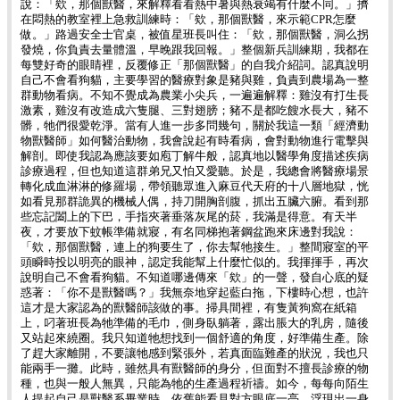
說：「欸，那個獸醫，來解釋看看熱中暑與熱衰竭有什麼不同。」擠
在悶熱的教室裡上急救訓練時：「欸，那個獸醫，來示範CPR怎麼
做。」路過安全士官桌，被值星班長叫住：「欸，那個獸醫，洞么拐
發燒，你負責去量體溫，早晚跟我回報。」整個新兵訓練期，我都在
每雙好奇的眼睛裡，反覆修正「那個獸醫」的自我介紹詞。認真說明
自己不會看狗貓，主要學習的醫療對象是豬與雞，負責到農場為一整
群動物看病。不知不覺成為農業小尖兵，一遍遍解釋：雞沒有打生長
激素，雞沒有改造成六隻腿、三對翅膀；豬不是都吃餿水長大，豬不
髒，牠們很愛乾淨。當有人進一步多問幾句，關於我這一類「經濟動
物獸醫師」如何醫治動物，我會說起有時看病，會對動物進行電擊與
解剖。即使我認為應該要如庖丁解牛般，認真地以醫學角度描述疾病
診療過程，但也知道這群弟兄又怕又愛聽。於是，我總會將醫療場景
轉化成血淋淋的修羅場，帶領聽眾進入麻豆代天府的十八層地獄，恍
如看見那群詭異的機械人偶，持刀開胸剖腹，抓出五臟六腑。看到那
些忘記闔上的下巴，手指夾著垂落灰尾的菸，我滿是得意。有天半
夜，才要放下蚊帳準備就寢，有名同梯抱著鋼盆跑來床邊對我說：
「欸，那個獸醫，連上的狗要生了，你去幫牠接生。」整間寢室的平
頭瞬時投以明亮的眼神，認定我能幫上什麼忙似的。我揮揮手，再次
說明自己不會看狗貓。不知道哪邊傳來「欸」的一聲，發自心底的疑
惑著：「你不是獸醫嗎？」我無奈地穿起藍白拖，下樓時心想，也許
這才是大家認為的獸醫師該做的事。掃具間裡，有隻黃狗窩在紙箱
上，叼著班長為牠準備的毛巾，側身臥躺著，露出脹大的乳房，隨後
又站起來繞圈。我只知道牠想找到一個舒適的角度，好準備生產。除
了趕大家離開，不要讓牠感到緊張外，若真面臨難產的狀況，我也只
能兩手一攤。此時，雖然具有獸醫師的身分，但面對不擅長診療的物
種，也與一般人無異，只能為牠的生產過程祈禱。如今，每每向陌生
人提起自己是獸醫系畢業時，依舊能看見對方眼底一亮，浮現出一身