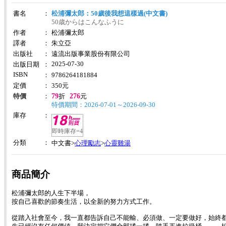
書名
：
松浦彌太郎：50歲後我想這樣過(中文書)
50歳からはこんなふうに
作者
：
松浦彌太郎
譯者
：
朱立亞
出版社
：
遠流出版事業股份有限公司
2025-07-30
出版日期
：
ISBN
：
9786264181884
定價
：
350
元
79
276
特價
：
折
元
特價期間：2026-07-01～2026-09-30
庫存
：
即時庫存=4
分類
：
心理勵志
心靈雞湯
中文書>
>
商品簡介
松浦彌太郎的人生下半場，
按自己喜歡的節奏生活，以全新的努力方式工作。
從踏入社會至今，我一直都告訴自己不能輸、必須做、一定要做好，始終