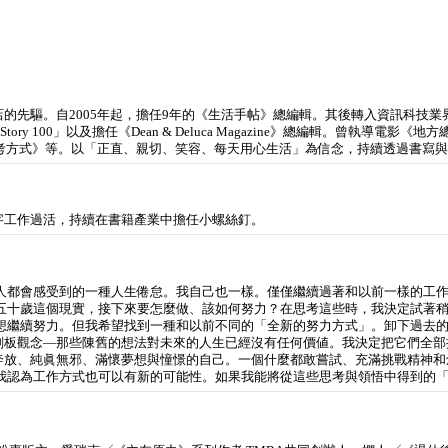
選書店的先驅。自2005年起，擔任9年的《生活手帖》總編輯。其後轉入資訊科技
Story 100」以及擔任《Dean & Deluca Magazine》總編輯。曾執
思考方式》等。以「正直、親切、笑容、每天用心生活」為信念，持續透過書寫
字工作過活，持續在書籍產業中擔任小螺絲釘。
個人都會感受到的一種人生倦怠。我自己也一樣。僅僅繼續過著和以前一樣的工
受五十歲這個現實，接下來要怎麼做、該如何努力？在思考這些時，我決定試著
想繼續努力。但我希望找到一種和以前不同的「全新的努力方式」。卸下過去的
刻板觀念—那些陳舊的想法對未來的人生已經沒有任何價値。我決定把它們全部
奔放、純眞無邪、滿懷夢想與憧憬的自己。一個什麼都敢嘗試、充滿挑戰精神和
，我認為工作方式也可以有新的可能性。如果我能將從這些思考與領悟中得到的