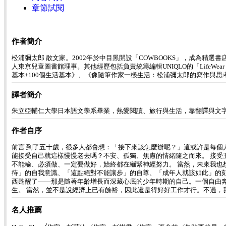
章節試閱
作者簡介
松浦彌太郎 散文家。2002年於中目黑開設「COWBOOKS」，成為精
人東京兒童圖書館理事。其他經歷包括負責統籌編輯UNIQLO的「LifeWear 
基本+100個生活基本》、《像隨筆作家一樣生活：松浦彌太郎的寫作與
譯者簡介
朱立亞輔仁大學日本語文學系畢業，熱愛閱讀、旅行與生活，靠翻譯與文
作者自序
前言 到了五十歲，很多人都會想：「接下來該怎麼辦呢？」這或許是每
能接受自己就這樣慢慢老去嗎？不安、孤獨、焦慮的情緒隨之而來。 接
不能輸、必須做、一定要做好，始終都在繃緊神經努力。 當然，未來我也
待」的自我意識、「這點絕對不能讓步」的自尊、「成年人就該如此」的
西甦醒了——那是隨著年齡增長而深藏心底的少年時期的自己。一個自由
生。 當然，並不是說經濟上已有餘裕，因此還是得好好工作才行。不過
名人推薦