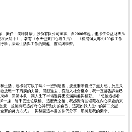
業界，擔任「美味健康」股份有限公司董事。自2006年起，也擔任公益財團法
導電影《地方總在旅途中》。著有《今天也要用心過生活》、《松浦彌太郎の100個工作
與行動，探索生活與工作的樂趣、豐富與學習。
作和生活，這樣就可以了嗎？一想到這裡，疲憊漸漸變成了無力感，於是只
稍微放鬆一下肩膀的力量。回顧過去，從踏入社會至今，我一直都告訴自己
束縛，回歸本眞，讓人生下半場過得更充滿樂趣與精彩。 「想被這樣看
揉一揉，隨手丟進垃圾桶。 這麼做之後，我感覺有些埋藏在內心深處的東
創意，並擁有旺盛好奇心與行動力的自己。這宛如我人生中的第二次誕
「全新的努力方式」，與翻開這本書的你們分享，那將是我的榮幸。