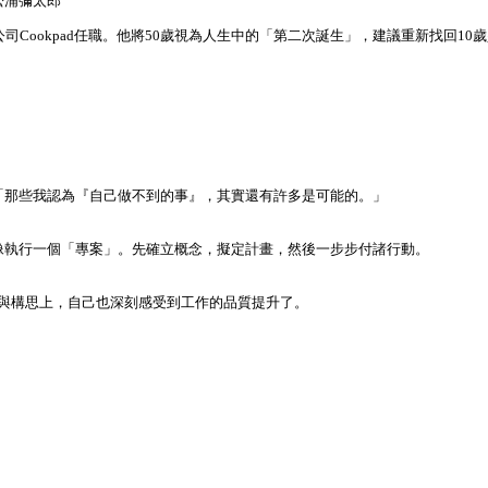
松浦彌太郎
司Cookpad任職。他將50歲視為人生中的「第二次誕生」，建議重新找回1
「那些我認為『自己做不到的事』，其實還有許多是可能的。」
像執行一個「專案」。先確立概念，擬定計畫，然後一步步付諸行動。
作與構思上，自己也深刻感受到工作的品質提升了。
。
。