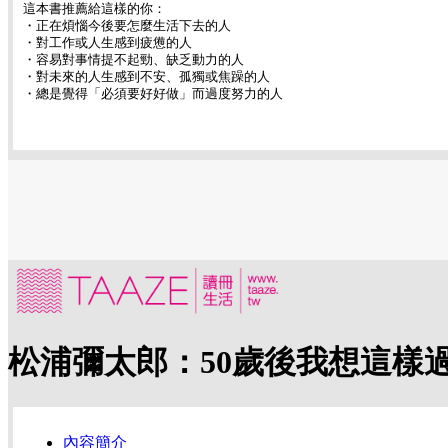
這本書推薦給這樣的你：
・正在煩惱今後要怎麼生活下去的人
・對工作或人生感到疲憊的人
・容易對事情提不起勁、缺乏動力的人
・對未來的人生感到不安、孤獨或焦躁的人
・總是覺得「必須要好好做」而過度努力的人
松浦彌太郎：50歲後我想這樣
內容簡介