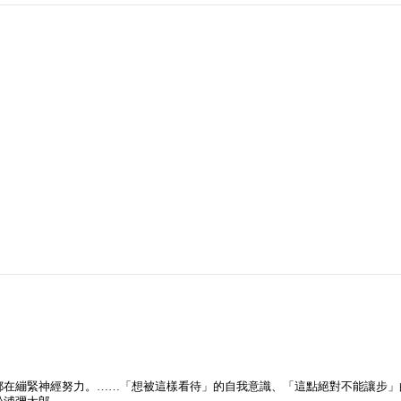
都在繃緊神經努力。……「想被這樣看待」的自我意識、「這點絕對不能讓步」