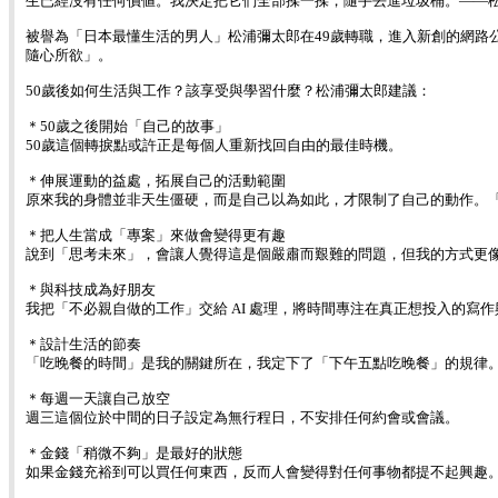
生已經沒有任何價値。我決定把它們全部揉一揉，隨手丟進垃圾桶。——
被譽為「日本最懂生活的男人」松浦彌太郎在49歲轉職，進入新創的網路公
隨心所欲」。
50歲後如何生活與工作？該享受與學習什麼？松浦彌太郎建議：
＊50歲之後開始「自己的故事」
50歲這個轉捩點或許正是每個人重新找回自由的最佳時機。
＊伸展運動的益處，拓展自己的活動範圍
原來我的身體並非天生僵硬，而是自己以為如此，才限制了自己的動作。
＊把人生當成「專案」來做會變得更有趣
說到「思考未來」，會讓人覺得這是個嚴肅而艱難的問題，但我的方式更
＊與科技成為好朋友
我把「不必親自做的工作」交給 AI 處理，將時間專注在真正想投入的寫
＊設計生活的節奏
「吃晚餐的時間」是我的關鍵所在，我定下了「下午五點吃晚餐」的規律
＊每週一天讓自己放空
週三這個位於中間的日子設定為無行程日，不安排任何約會或會議。
＊金錢「稍微不夠」是最好的狀態
如果金錢充裕到可以買任何東西，反而人會變得對任何事物都提不起興趣