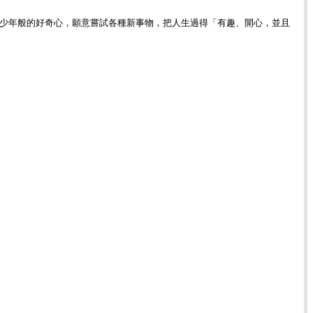
0歲少年般的好奇心，願意嘗試各種新事物，把人生過得「有趣、開心，並且