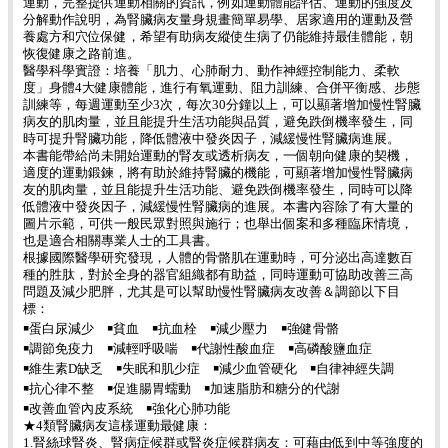
運動，完整提供運動相關的資訊，例如運動體能評估、運動的強度及
分解動作說明，為腎臟病友量身規畫簡單易學、居家適用的運動及營
養處方和穴位保健，希望有助病友縱使生病了仍能維持最佳體能，朝
恢復健康之路前進。
醫學科學實證：培養「肌力、心肺耐力、動作神經控制能力、柔軟
度」身體4大健康體能，進行有氧運動、阻力訓練、合併平衡感、步態
訓練等，每週運動至少3次，每次30分鐘以上，可以顯著增加慢性腎臟
病友的肌肉量，並且能提升生活功能與品質，避免跌倒機率發生，同
時可提升腎臟功能，降低體液中發炎因子，減緩慢性腎臟病進展。
本書能帶給尚未開始運動的腎友或透析病友，一個朝向健康的契機，
適度的運動鍛鍊，將有助於維持腎臟的機能，可顯著增加慢性腎臟病
友的肌肉量，並且能提升生活功能、避免跌倒機率發生，同時可以降
低體液中發炎因子，減緩慢性腎臟病的進展。本書內容除了有大量的
圖片示範，可供一般民眾對照與施行；也舉出個案和多種臨床情境，
也是適合相關專業人士的工具書。
根據國際醫學研究發現，人體的骨骼肌在運動時，可分泌出高達數百
種的胜肽，對於全身的器官組織都有助益，同時運動可協助改善三高
問題及減少肥胖，尤其是可以幫助慢性腎臟病友改善＆調節以下目
標：
￭蛋白尿減少 ￭貧血 ￭抗血栓 ￭減少壓力 ￭強健骨骼
￭調節免疫力 ￭減輕呼吸喘 ￭代謝性酸血症 ￭高磷酸鹽血症
￭維生素D缺乏 ￭失眠和肌少症 ￭減少血管硬化 ￭自律神經失調
￭抗心律不整 ￭促進腸胃蠕動 ￭加速脂肪和糖分的代謝
￭改善血管內皮系統 ￭強化心肺功能
★4類腎臟病友這樣運動最健康：
1.腎絲球腎炎、腎病症候群或腎炎症候群病友：可藉由低到中等強度的