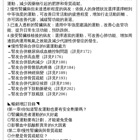
運動，減少因藥物引起的肥胖和骨質疏鬆。
2.慢性腎臟病但未達透析程度的病友：依個人的身體狀況選擇選擇輕到
中等強度的運動，可改善日常活動的疲憊程度，增加行走活動距離，
亦可因改善代謝，減緩腎功能的衰退。
3.已進入透析的腎臟病友：適用中等強度建議的運動，改善心血管功
能、提升日常生活功能，預防跌倒。
4.接受腎臟移植後的病友：選擇適當的運動，可改善心肺功能、增加周
邊肌肉運用氧氣之效能及減少代謝性併發症的發生。
★慢性腎病合併症的6週運動處方
→腎友合併糖尿病或血糖控制問題（詳見P.172）
→腎友合併高血壓（詳見P.176）
→腎友合併肌肉減少（詳見P.180）
→腎友合併骨骼肌肉疼痛（詳見P.184）
→腎友合併神經病變（詳見P.189）
→腎友合併骨質疏鬆（詳見P.193）
→腎友合併代謝症候群（詳見P.198）
→腎友合併下肢動脈硬化（詳見P.202）
→腎友合併下肢截肢（詳見P.206）
◣暢銷增訂目錄◥
‖第一章‖你知道腎友運動也要有安全劑量嗎？
◎腎臟病患者運動的6大好處
◎腎友運動要有計劃，才能避免受傷
◎影響血中肌酸酐異常的6大因素
‖第二章‖慢性腎臟病與骨質疏鬆
◎什麼是骨質疏鬆症？