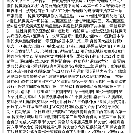
險因子第三章 完全解答──什麼是慢性腎臟病？1.慢性腎臟病的分期2.
慢性腎臟病的症狀3.為何台灣的洗腎率高居世界第一名？ 4.腎衰竭不是
世界末日，洗腎也有新生活PART2慢性腎臟病的健康醫學指南第一章
專家傳授──腎臟病不同期別的照護重點1. 334153慢性腎臟病防治口訣
2.慢性腎臟病第一期與第二期照護重點3.慢性腎臟病第三、四期照護重
點4.慢性腎臟病第五期照護重點5.與慢性腎臟病和平共存第二章 健康新
知──慢性腎臟病的運動治療1.運動是一種治療法2.運動療法對於腎臟病
共病症的效果3.運動有方，洗腎更健康4.拒絕肌少症PART3運動基本準
則與訓練重點評估第一章 運動的基本原則第二章 身體四大能力指標1.
肌力 (1)握力測量(2)30秒坐站測試(3)肱二頭肌手臂曲舉評估 [BOX]肌
力的自我測試方式2.心肺耐力(1)登階測試(2)兩分鐘原地抬膝踏步3.動作
神經控制能力(1)單腳站立(2)功能性伸取4.柔軟度(1)抓背測試(2)坐姿體
前彎三 運動的模式 PART4慢性腎臟病不同病症的運動處方第一章 腎病
階段與運動強化重點尋找適合運動類型2步驟第二章 運動前，先評估風
險1.認識7個心肺相關危險症狀2.從症狀和運動習慣看體力程度3.可繼續
運動或是需要醫療諮詢4.最簡單的運動處方 [BOX]運動的配備──挑好
鞋PART5慢性腎臟病日常生活的運動訓練第一章 步行訓練1.一般漸進式
步行2.高強度間歇有氧步行第二章 登階1.負重登階2.有氧登階第三章 上
下肢肌力訓練1.上肢訓練2.下肢訓練第四章 平衡訓練 星狀平衡訓練第
五章 柔軟度運動1.大腿後側肌群伸展 / 2.小腿後側肌群伸展 / 3.胸鎖乳
突肌伸展4.胸鎖乳突肌及上斜方肌伸展 / 5.三角肌伸展 / 6.胸肌及闊背肌
伸展第六章 呼吸調節運動[BOX]簡易運動設備的介紹 [BOX] 穿插案
例：初期腎病、平日無運動習慣PART6慢性腎病合併症的運動處方第一
章 腎友合併糖尿病或血糖控制問題第二章 腎友合併高血壓第三章 腎友
合併肌肉減少第四章 腎友合併骨骼肌肉疼痛第五章 腎友合併神經病變
第六章 腎友合併骨質疏鬆第七章 腎友合併代謝症候群第八章 腎友合併
下肢動脈硬化第九章 慢性腎臟病合併下肢截肢1.AK運動2.BK運動3.坐