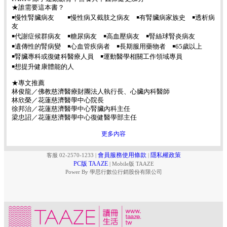
★誰需要這本書？
￭慢性腎臟病友 ￭慢性病又截肢之病友 ￭有腎臟病家族史 ￭透析病
友
￭代謝症候群病友 ￭糖尿病友 ￭高血壓病友 ￭腎絲球腎炎病友
￭遺傳性的腎病變 ￭心血管疾病者 ￭長期服用藥物者 ￭65歲以上
￭腎臟專科或復健科醫療人員 ￭運動醫學相關工作領域專員
￭想提升健康體能的人
★專文推薦
林俊龍／佛教慈濟醫療財團法人執行長、心臟內科醫師
林欣榮／花蓮慈濟醫學中心院長
徐邦治／花蓮慈濟醫學中心腎臟內科主任
梁忠詔／花蓮慈濟醫學中心復健醫學部主任
更多內容
會員服務使用條款
隱私權政策
客服 02-2570-1233
|
|
PC版 TAAZE
|
Mobile版 TAAZE
Power By 學思行數位行銷股份有限公司