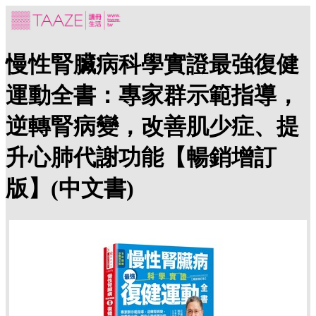
慢性腎臟病科學實證最強復健
運動全書：專家群示範指導，
逆轉腎病變，改善肌少症、提
升心肺代謝功能【暢銷增訂
版】(中文書)