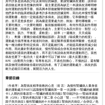
其中許多是因為肌少症及衰弱症的緣故。要讓腎臟病友運動，談得容
易但做起來並非想像的簡單，最主要是因為缺乏一本讓病友清晰明瞭
如何運動的指導手冊。很高興本部復健醫學部物理治療師資群，根據
他們多年的臨床經驗及參考許多有效的證據資料，寫出此本慢性腎臟
病運動書，相信一定能嘉惠許多病友。談起運動，它和藥物是一樣
的，並不是愈多愈好，因為藥是需要處方的，例如：要吃哪種藥，一
天要吃幾次，一次要吃幾顆，飯前飯後睡前吃，有何作用及副作用都
要寫清楚。同樣的，運動也有處方，主要可分為四大部分：類型（心
肺耐力、肌力、平衡度、柔軟度）、頻率（一週幾次、天天或隔
天）、劑量（要幾分鐘或要幾組肌群）及強度（喘或費力的程度），
運動處方循序漸進才能達到功效。最近醫界很重視精準醫療，也就是
每一種治療針對特定疾病，而不是亂槍打鳥，才能提高療效而減少副
作用。而此書針對透析病友、慢性腎病或合併有其他併發症的患者，
都能找到適當的運動處方，而不是只有請病友簡單的運動而已。當然
病友也要下一點功夫！從本書中可以了解 RM（最大反覆次數）、
RPE（自覺用力分數）等專有名詞，不過也別擔心，不懂的話，還有醫
師及物理治療師做你最好的諮詢者。有了正確的運動處方，病友的肌
耐力必能日日精進，展開活力的人生。
章節目錄
〈作者序〉為腎病友精準衛教的心意〈前 言〉為慢性腎臟病人量身規
畫的運動處方PART1認識慢性腎臟病第一章 一次讀懂──腎臟的健康關
卡1.人體的排毒器官──腎臟的構造與功能2.腎功能評估──腎絲球過濾
率（GFR）3.腎的求救訊號？第二章 小心謹「腎」──不可輕忽的危險
因子與共病症1.慢性腎臟病的十大危險群2.腎病的共病症／合併症／危