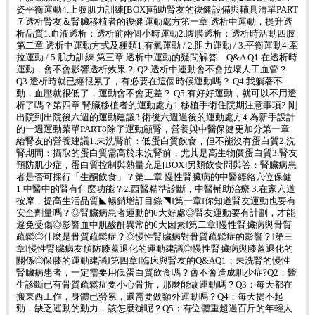
姿平衡運動4.上肢肌力訓練[BOX]輔助腎友的復健設備與輔具清單PART
７透析腎友＆腎臟移植者的復健運動處方第一章 透析中運動，提升透
析品質1.血液透析：透析前兩個小時運動2.腹膜透析：透析時活動四肢
第二章 透析中運動方式及種類1.有氧運動 / 2.阻力運動 / 3.平衡運動4.牽
拉運動 / 5.肌力訓練 第三章 透析中運動的疑問解答 Q&A Q1.在透析時
運動，會不會影響透析效果？ Q2.透析中運動會不會拉壞人工血管？
Q3.透析時就已經很累了，有必要在這個時候運動嗎？ Q4.我躺著不
動，血壓就很低了，運動會不會更差？ Q5.有好好運動，就可以不用透
析了嗎？第四章 腎臟移植者的運動處方1.移植手術住院期注意事項2.剛
出院到出院後六週的運動建議3.術後六週過後的運動處方4.為新手設計
的一週運動菜單PART8除了運動顧腎，營養與中醫保健更加分第一章
給腎友的營養建議1.未洗腎前：低蛋白質飲食，但不能沒有蛋白質2.洗
腎期間：攝取的蛋白質需高於未洗腎前，尤其是高生物價蛋白質3.腎友
預防肌少症，蛋白質控制與熱量充足[BOX]另類飲食問與答：腎臟病患
者是否可採行「生酮飲食」？第二章 慢性腎臟病的中醫經絡穴位保健
1.中醫中的腎有什麼功能？2.西醫精準診斷，中醫輔助治療 3.在家穴道
按摩，提高生活品質◣暢銷增訂目錄◥‖第一章‖你知道腎友運動也要有
安全劑量嗎？◎腎臟病患者運動的6大好處◎腎友運動要有計劃，才能
避免受傷◎影響血中肌酸酐異常的6大因素‖第二章‖慢性腎臟病與骨質
疏鬆◎什麼是骨質疏鬆症？◎慢性腎臟病對骨質疏鬆症的影響？‖第三
章‖慢性腎臟病友預防膝蓋退化的運動建議◎慢性腎臟病與膝蓋退化的
關係◎保膝的運動建議‖第四章‖臨床與腎友的Q&AQ1：未洗腎的慢性
腎臟病患者，一定需要用低蛋白質飲食嗎？會不會造成肌少症?Q2：醫
生診斷已有骨質疏鬆症要小心骨折，那麼能做運動嗎？Q3：每天都在
搬東西工作，身體已勞累，還需要做額外運動嗎？Q4：每天提不起
勁，缺乏運動的動力，該怎麼辦呢？Q5：有位體重超過百斤的年輕人