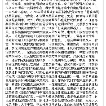
照護團隊，自 2008 年 6月成立至今，服務超過四萬人次，提供跨領
域、跨專業、整體性的腎臟健康照護服務，全方面守護腎友的健康。
作為東台灣唯一的醫學中心，我們承擔起守護東台灣的腎臟病友，二
十四小時不停歇。2020 年通過醫院評鑑暨醫療品質策進會「腎臟病照
護品質認證」的肯定，不僅醫療品質獲肯定，更是一個值得信賴的腎
臟病照護團隊。此外，我們的復健醫學部也是軟硬體兼備，不僅有專
業的物理治療師針對病友的需求量身訂定訓練課程，更屢屢引進國際
間最先進的復健治療方式。除了添購「行走復健機器人」，為許多中
風、脊椎損傷與動作障礙疾病病人帶來希望，也引進上肢智能復健機
器人，這是協助遠端上肢關節復健的「希望之手」，還有全台灣第一
台針對近端上肢關節進行復健的「智慧板」，結合機械輔助及人工智
能，幫助病人更快更好的恢復。治療強度高、重複性高、目標導向訓
練、多元回饋是動作復健與訓練之關鍵因素。來到我們醫院進行復健
治療的民眾，一定能感受到復健科醫師與物理治療師、職能治療師的
專業與用心，以及協助病友朝康復方向前進熱忱。許多實證研究顯
示，適當的定期運動好處很多，不只能夠降低心臟病、中風、糖尿病
和癌症的發病與死亡風險，也能改善情緒、強化骨骼和肌肉、增加肺
活量、降低跌倒與骨折的風險；其中也有些研究證明運動對於腎臟病
友及透析病友的幫助，很開心看到腎臟內科團隊與復健部團隊攜手合
作完成《慢性腎臟病科學實證最強復健運動全書》一書。我們希望藉
由此書提供腎臟照護的專業知識，更可作為腎友日常在家運動的工具
書；希望腎友在接受治療期間，不僅關注飲食，更能加上適度的運動
鍛鍊，將有助於維持腎臟的機能、延緩惡化。這也是作者群的心意。
誠摯希望《慢性腎臟病科學實證最強復健運動全書》這本書能帶給還
沒有開始運動的腎友，一個朝向健康的契機，逐步養成運動習慣；對
已經有運動習慣的腎友，則可進一步評估體能並強化體能。祝福人人
福慧增長，天下平安。專文推薦３活與動，生命的喜悅與希望徐邦治