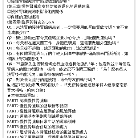
◎慢性腎臟病對骨質疏鬆症的影響？
‖第三章‖慢性腎臟病友預防膝蓋退化的運動建議
◎慢性腎臟病與膝蓋退化的關係
◎保膝的運動建議
‖第四章‖臨床與腎友的Q&A
Q1：未洗腎的慢性腎臟病患者，一定需要用低蛋白質飲食嗎？會不會
造成肌少症?
Q2：醫生診斷已有骨質疏鬆症要小心骨折，那麼能做運動嗎？
Q3：每天都在搬東西工作，身體已勞累，還需要做額外運動嗎？
Q4：每天提不起勁，缺乏運動的動力，該怎麼辦呢？
Q5：有位體重超過百斤的年輕人因血中肌酸酐偏高前來門診諮詢，如
何防止腎功能惡化？
Q6：75歲陳先生因腎衰竭進行血液透析治療約5年；他看到並非每個洗
腎病人的體力都跟他一樣糟！終於忍不住問王醫師：「為什麼有些人
洗腎後生龍活虎，而我卻像病貓一樣？」
Q7：對於最近流行的超慢跑，適合腎友們執行嗎？
◣增訂特別收錄◥掃我看影片→15支顧腎復健運動示範＆健康指南影
音大補帖（約90分鐘）
★本書章節重點：
PART1 認識慢性腎臟病
PART2 慢性腎臟病的健康醫學指南
PART3 慢性腎臟病友運動前的風險評估
PART4 運動基本準則與訓練重點評估
PART5 慢性腎臟病日常生活的運動訓練
PART6 慢性腎病合併症的運動處方
PART7 透析腎友＆腎臟移植者的復健運動處方
PART8 除了運動顧腎，營養與中醫保健更加分