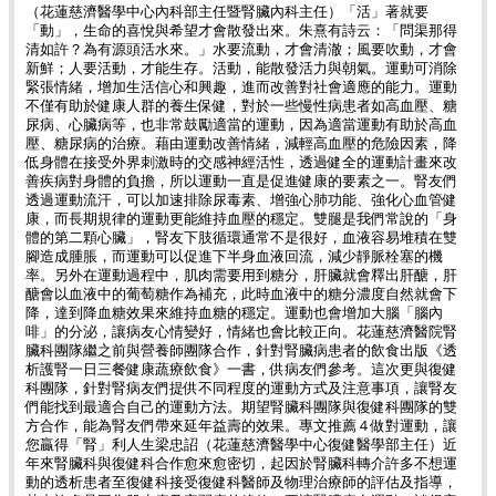
（花蓮慈濟醫學中心內科部主任暨腎臟內科主任）「活」著就要
「動」，生命的喜悅與希望才會散發出來。朱熹有詩云：「問渠那得
清如許？為有源頭活水來。」水要流動，才會清澈；風要吹動，才會
新鮮；人要活動，才能生存。活動，能散發活力與朝氣。運動可消除
緊張情緒，增加生活信心和興趣，進而改善對社會適應的能力。運動
不僅有助於健康人群的養生保健，對於一些慢性病患者如高血壓、糖
尿病、心臟病等，也非常鼓勵適當的運動，因為適當運動有助於高血
壓、糖尿病的治療。藉由運動改善情緒，減輕高血壓的危險因素，降
低身體在接受外界刺激時的交感神經活性，透過健全的運動計畫來改
善疾病對身體的負擔，所以運動一直是促進健康的要素之一。腎友們
透過運動流汗，可以加速排除尿毒素、增強心肺功能、強化心血管健
康，而長期規律的運動更能維持血壓的穩定。雙腿是我們常說的「身
體的第二顆心臟」，腎友下肢循環通常不是很好，血液容易堆積在雙
腳造成腫脹，而運動可以促進下半身血液回流，減少靜脈栓塞的機
率。另外在運動過程中，肌肉需要用到糖分，肝臟就會釋出肝醣，肝
醣會以血液中的葡萄糖作為補充，此時血液中的糖分濃度自然就會下
降，達到降血糖效果來維持血糖的穩定。運動也會增加大腦「腦內
啡」的分泌，讓病友心情變好，情緒也會比較正向。花蓮慈濟醫院腎
臟科團隊繼之前與營養師團隊合作，針對腎臟病患者的飲食出版《透
析護腎一日三餐健康蔬療飲食》一書，供病友們參考。這次更與復健
科團隊，針對腎病友們提供不同程度的運動方式及注意事項，讓腎友
們能找到最適合自己的運動方法。期望腎臟科團隊與復健科團隊的雙
方合作，能為腎友們帶來延年益壽的效果。專文推薦４做對運動，讓
您贏得「腎」利人生梁忠詔（花蓮慈濟醫學中心復健醫學部主任）近
年來腎臟科與復健科合作愈來愈密切，起因於腎臟科轉介許多不想運
動的透析患者至復健科接受復健科醫師及物理治療師的評估及指導，