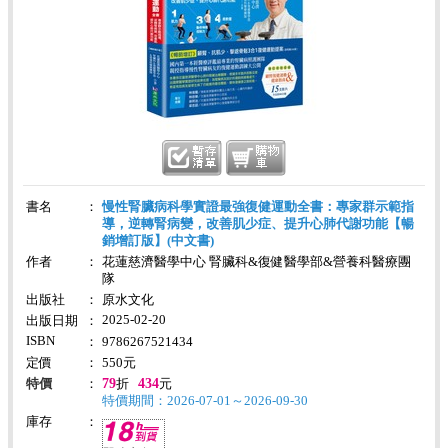
書名
：
慢性腎臟病科學實證最強復健運動全書：專家群示範指
導，逆轉腎病變，改善肌少症、提升心肺代謝功能【暢
銷增訂版】(中文書)
作者
：
花蓮慈濟醫學中心 腎臟科&復健醫學部&營養科醫療團
隊
出版社
：
原水文化
2025-02-20
出版日期
：
ISBN
：
9786267521434
定價
：
550
元
79
434
特價
：
折
元
特價期間：2026-07-01～2026-09-30
庫存
：