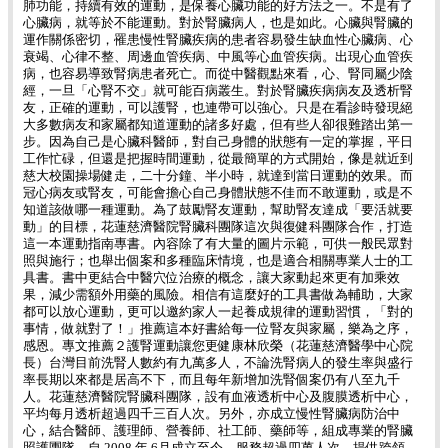
肺功能，持續有效的運動，是保養心臟功能的好方法之一。不是有了
心臟病，就等於不能運動。對於腎臟病人，也是如此。心臟與腎臟的
運作關係密切，罹患慢性腎臟疾病的患者容易發生缺血性心臟病、心
衰竭、心律不整、周邊血管疾病、中風等心血管疾病。出現心血管疾
病，也容易導致腎病患者死亡。而從中醫觀點來看，心、腎同屬少陰
經，一旦「心腎不交」就可能百病叢生。對於腎臟疾病病友及透析腎
友，正確的運動，可以護腎，也連帶可以強心。只是在看診時發現絕
大多數病友和家屬都知道運動的諸多好處，但有些人卻很難踏出第一
步。因為自己是心臟科醫師，對自己身體的狀態有一定的掌握，平日
工作忙碌，但還是把握時間運動，從最簡單的方式開始，像是就近到
慈大校園操場健走，二十分鐘、半小時，就達到當日運動的效果。而
冠心病友或腎友，可能會擔心自己身體狀態不佳而不敢運動，或是不
知道該做哪一種運動。為了鼓勵腎友運動，幫助腎友達成「要活就要
動」的目標，花蓮慈濟醫院腎臟科團隊這次與復健科團隊合作，打造
這一本運動指南專書。內容除了有大量的圖片示範，可供一般民眾對
照與施行；也舉出個案和多種臨床情境，也是適合相關專業人士的工
具書。書中更結合中醫穴位治療的概念，讓大家動起來更有加乘效
果，減少需額外用藥的風險。相信有這麼好的工具書做為輔助，大家
都可以放心運動，更可以邀約家人一起養成規律的運動習慣，「對的
事情，做就對了！」推薦這本好書給每一位腎友與家屬，樂為之序，
感恩。專文推薦２護腎運動讓您更健康林欣榮（花蓮慈濟醫學中心院
長）台灣目前洗腎人數約有九萬多人，不論洗腎病人的發生率與盛行
率長期以來都是居高不下，而且每年新增加洗腎個案仍有八至九千
人。花蓮慈濟醫院腎臟科團隊，設有血液透析中心及腹膜透析中心，
平均每月透析超過四千三百人次。另外，亦成立慢性腎臟病防治中
心，結合醫師、護理師、營養師、社工師、藥師等，組成專業的腎臟