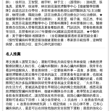
師）：徐邦治、王智賢、賴宇軒、林于立；（護理師）：游純慧、張
逸真、梁鳳琴、徐淑華、林欣穎花蓮慈濟醫學中心【復健醫學部團
隊】由梁忠詔主任帶領，本部有連倚南教授位顧問醫師及7位主治醫
師，物理治療、職能治療、語言治療及心理治療合計50位治療師。★
復健醫學部作者群（物理治療師）：黃意雯、楊子儀、倪正杰、李祐
如、吳慧芬花蓮慈濟醫學中心【營養科團隊】本科營養師12名。醫療
業務含住院病人營養照護及素食餐點供應、門診諮詢、營養衛教推廣
等項目。且營養科於2017年榮獲SNQ國家品質標章認證。★中醫作
者：黃于珊中醫師 相關著作：《全彩圖解腹膜透析居家照顧全書》
《慢性腎臟病科學實證最強復健運動全書：專家群示範指導，逆轉腎
病變，改善肌少症、提升心肺代謝功能》
名人推薦
專文推薦１護腎又強心，運動可降低共病症發生率林俊龍（佛教慈濟
醫療財團法人執行長、心臟內科醫師）身為心臟內科醫師，我常常在
看診時提醒病人，要改善病情，一定要做兩件事 ─ 蔬食、多運動。根
據慈濟醫療志業近幾年已發表的論文，證實素食有益於健康，也能減
緩慢性疾病的發生率。除了蔬食，運動對於心臟及腎臟的好處，在國
際間已有許多臨床醫師與研究學者發表論文背書肯定。「久坐不動」
的生活方式，更被認為是發生早期冠心病的獨立危險因素。感恩花蓮
慈濟醫院腎臟科與營養科、復健科團隊合作出書，教導腎友正確的蔬
食飲食與運動模式，讓洗腎病友有所依循。就我心臟科醫師的看法，
運動可達成以下目標：1. 減少血管硬化 ；2. 抗血栓 ；3. 改善血管內皮
功能 ； 4. 改善自律神經失調 ；5. 穩定情緒 ；6. 抗心律不整 。已有心
臟疾病的人，還是可以在排除危險的安全狀態下運動；適度的強化心