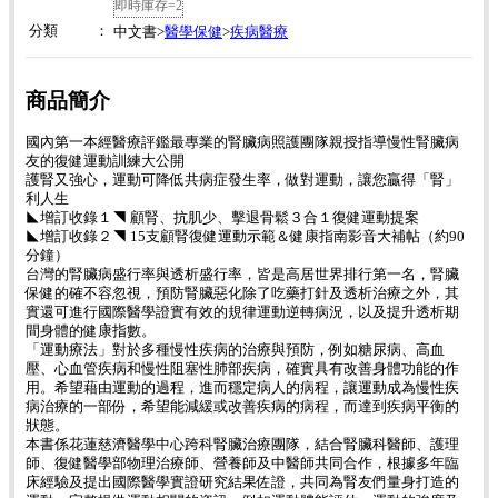
即時庫存=2
分類
：
醫學保健
疾病醫療
中文書>
>
商品簡介
國內第一本經醫療評鑑最專業的腎臟病照護團隊親授指導慢性腎臟病
友的復健運動訓練大公開
護腎又強心，運動可降低共病症發生率，做對運動，讓您贏得「腎」
利人生
◣增訂收錄１◥ 顧腎、抗肌少、擊退骨鬆３合１復健運動提案
◣增訂收錄２◥ 15支顧腎復健運動示範＆健康指南影音大補帖（約90
分鐘）
台灣的腎臟病盛行率與透析盛行率，皆是高居世界排行第一名，腎臟
保健的確不容忽視，預防腎臟惡化除了吃藥打針及透析治療之外，其
實還可進行國際醫學證實有效的規律運動逆轉病況，以及提升透析期
間身體的健康指數。
「運動療法」對於多種慢性疾病的治療與預防，例如糖尿病、高血
壓、心血管疾病和慢性阻塞性肺部疾病，確實具有改善身體功能的作
用。希望藉由運動的過程，進而穩定病人的病程，讓運動成為慢性疾
病治療的一部份，希望能減緩或改善疾病的病程，而達到疾病平衡的
狀態。
本書係花蓮慈濟醫學中心跨科腎臟治療團隊，結合腎臟科醫師、護理
師、復健醫學部物理治療師、營養師及中醫師共同合作，根據多年臨
床經驗及提出國際醫學實證研究結果佐證，共同為腎友們量身打造的