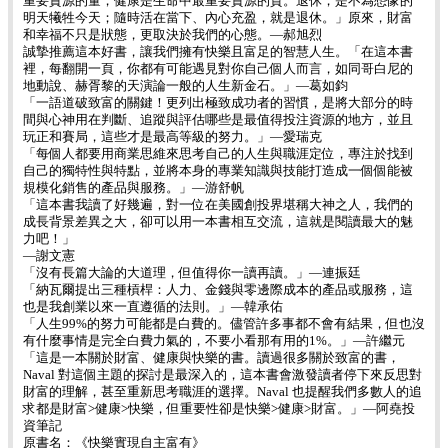
重要資源的量，健康是生命中最重要資源的質。退休，是不為想像的
明天犧牲今天；隨時活在當下、內心充盈，就是退休。」原來，財富
和幸福不只是狀態，更取決於我們的心態。—郝旭烈
誠摯推薦這本好書，讓我們擁有快樂且富足的智慧人生。「在這本書
裡，每翻開一頁，你都有可能遇見對你自己個人而言，如同哥白尼的
地動說、赫胥黎的天演論一般的人生新金石。」—葛如鈞
「一語道破致富的關鍵！更列出極致成功者的習慣，是將大部分的時
間與心神用在判斷、追蹤與評估哪些是最值得投注資源的地方，並且
玩正和賽局，這些才是最高等級的努力。」—愛瑞克
「每個人都要用商業思維來思考自己的人生與職涯定位，專注於找到
自己的獨特性與特點，並將本身的專業知識與技能打造成一個個能被
規模化銷售的產品與服務。」—游舒帆
「這本書我讀了好幾遍，對一位在美國創投界堪稱大神之人，我們的
成長背景差異之大，卻可以用一本書相互交流，這就是閱讀最大的魅
力吧！」
—謝文憲
「沒有長篇大論的大道理，但值得你一讀再讀。」—連振廷
「納瓦爾提出三種槓桿：人力、金錢與零邊際成本的產品或服務，這
也是我創業以來一直遵循的法則。」—韓承佑
「人生99%的努力可能都是白費的。儘管許多事都不會有結果，但也沒
有什麼事情是完全白費力氣的，不要小看那有用的1%。」—許繼元
「這是一本關於財富、健康與快樂的書。讀過很多關於致富的書，
Naval 對這個主題的探討是最深入的，這本書會激發讀者停下來反思對
財富的理解，甚至重新思考職涯的選擇。Naval 也提醒我們多數人的追
求都是財富>健康>快樂，但重要性卻是快樂>健康>財富。」—阿堯投
資筆記
原書名：《快樂實現自主富有》