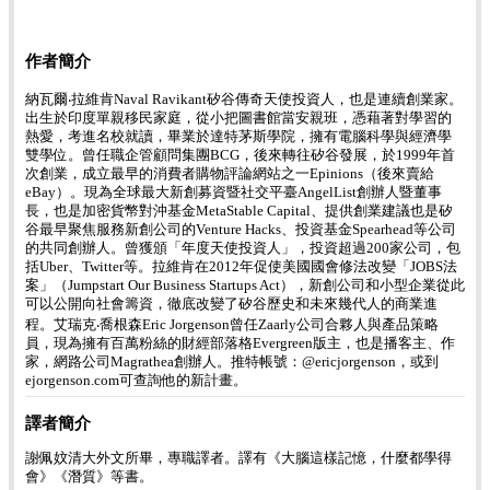
作者簡介
納瓦爾‧拉維肯Naval Ravikant矽谷傳奇天使投資人，也是連續創業家。
出生於印度單親移民家庭，從小把圖書館當安親班，憑藉著對學習的
熱愛，考進名校就讀，畢業於達特茅斯學院，擁有電腦科學與經濟學
雙學位。曾任職企管顧問集團BCG，後來轉往矽谷發展，於1999年首
次創業，成立最早的消費者購物評論網站之一Epinions（後來賣給
eBay）。現為全球最大新創募資暨社交平臺AngelList創辦人暨董事
長，也是加密貨幣對沖基金MetaStable Capital、提供創業建議也是矽
谷最早聚焦服務新創公司的Venture Hacks、投資基金Spearhead等公司
的共同創辦人。曾獲頒「年度天使投資人」，投資超過200家公司，包
括Uber、Twitter等。拉維肯在2012年促使美國國會修法改變「JOBS法
案」（Jumpstart Our Business Startups Act），新創公司和小型企業從此
可以公開向社會籌資，徹底改變了矽谷歷史和未來幾代人的商業進
程。艾瑞克‧喬根森Eric Jorgenson曾任Zaarly公司合夥人與產品策略
員，現為擁有百萬粉絲的財經部落格Evergreen版主，也是播客主、作
家，網路公司Magrathea創辦人。推特帳號：@ericjorgenson，或到
ejorgenson.com可查詢他的新計畫。
譯者簡介
謝佩妏清大外文所畢，專職譯者。譯有《大腦這樣記憶，什麼都學得
會》《潛質》等書。