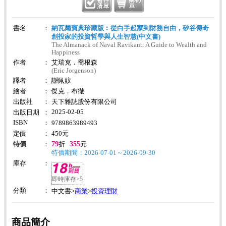
書名
：
納瓦爾寶典珍藏版︰從白手起家到財務自由，矽谷傳奇
創投家的投資哲學與人生智慧(中文書)
The Almanack of Naval Ravikant: A Guide to Wealth and
Happiness
作者
：
艾瑞克．喬根森
(Eric Jorgenson)
譯者
：
謝佩妏
繪者
：
傑克．布徹
出版社
：
天下雜誌股份有限公司
2025-02-05
出版日期
：
ISBN
：
9789863989493
定價
：
450
元
79
355
特價
：
折
元
特價期間：2026-07-01～2026-09-30
庫存
：
即時庫存>5
分類
：
商業
投資理財
中文書>
>
商品簡介