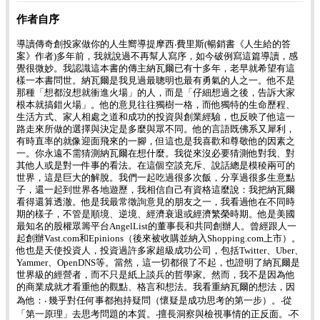
作者自序
導讀傳奇創投家做你的人生嚮導提摩西‧費里斯(暢銷書《人生給的答
案》作者)多年前，我就說過不再幫人寫序，如今破例寫這篇導讀，感
覺很微妙。我認識這本書的傳主納瓦爾已有十多年，老早就希望有這
樣一本書問世。納瓦爾是我見過最聰明也最有勇氣的人之一。他不是
那種「想都沒想就衝進火場」的人，而是「仔細想過之後，告訴大家
根本就搞錯火場」。他的意見往往獨樹一格，而他獨特的生命歷程、
生活方式、家人相處之道和成功的投資與創業經驗，也反映了他這一
路走來所做的選擇與決定是多麼與眾不同。他的言語既佛系又犀利，
有時直率的就像迎面飛來的一腳，但這也是我喜歡和尊敬他的因素之
一。你永遠不需猜測納瓦爾在想什麼。我從來沒必要猜測他對我、對
其他人或是對一件事的看法。在這個空談充斥、說話總是模稜兩可的
世界，這是巨大的解脫。我們一起吃過很多次飯，分享過很多生意點
子，還一起到世界各地遊歷，我相信自己有資格這麼說：我把納瓦爾
看得還算透澈。他是我最常徵詢意見的朋友之一，我看過他在不同時
期的樣子，不管是順境、逆境、經濟衰退或經濟繁榮時期。他是美國
最知名的股權眾籌平台AngelList的董事長和共同創辦人。曾經跟人一
起創辦Vast.com和Epinions（後來被收購並納入Shopping.com上市）。
他也是天使投資人，投資過許多家超級成功公司，包括Twitter、Uber、
Yammer、OpenDNS等。當然，這一切都很了不起，也證明了納瓦爾是
世界級的經營者，而不只是紙上談兵的哲學家。然而，我不是因為他
的商業成就才看重他的觀點、格言和想法。我看重納瓦爾的想法，因
為他：‧ 幾乎對任何事都抱持疑問（懷疑是成功思考的第一步）。‧從
「第一原理」去思考問題的本質。‧擅長洞察與檢視事情的正反面。‧不