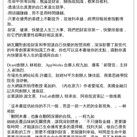
‧生命中所有回報，無論是財富、關係或知識，都來自複利。
‧透過活出真實的自己來退出競爭。
‧用頭腦賺錢，而不是用時間賺錢。
‧只要在優秀的基礎上不斷提升，並做到卓越，經濟回報就會指數增
加。
‧財富、健康、快樂是人生三大事。我們把財富排第一，快樂排最後，
但它們的重要性卻剛好相反過來。
納瓦爾對創造財富和學習讓自己快樂的智慧洞察，深深影響了新世代
的年青創業家和知識工作者。你也可以這本書做你的支點，撬動你邁
向快樂富有人生的靈感與自由！
Dcard創辦人 林裕欽、AppWorks 合夥人程九如、播客「郝聲音」主持
人 郝旭烈、
市場先生網站站長 許繼元、財經M平方創辦人 陳佳茹、商業思維學院
院長 游舒帆、
台大網媒所助理教授 葛如鈞、《內在原力》作者愛瑞克、美國金融日
記共同創辦人 連振廷、
企業講師 謝文憲、FinLab創辦人 韓承佑、阿堯投資筆記 一致推薦
「這本書提供給你的不只一個，而是一抓一大把的全新視角。」—林
裕欽
「翻閱本書，也像在翻閱深層的自我。」—程九如
細細反覆品味納瓦爾寶典，讓我深刻體會。「不只賺取金錢，更要賺
取時間；才能讓自己生命擁有更多的選擇權。找到天賦，做自己擅長
並喜歡的工作；那麼不僅賺到財富，更能賺到幸福。時間是生命中最