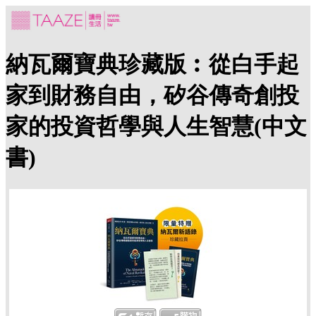
納瓦爾寶典珍藏版︰從白手起
家到財務自由，矽谷傳奇創投
家的投資哲學與人生智慧(中文
書)