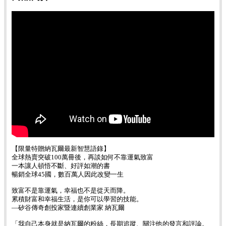
【限量特贈納瓦爾最新智慧語錄】
全球熱賣突破100萬冊後，再談如何不靠運氣致富
一本讓人頓悟不斷、好評如潮的書
暢銷全球45國，數百萬人因此改變一生
致富不是靠運氣，幸福也不是從天而降。
累積財富和幸福生活，是你可以學習的技能。
—矽谷傳奇創投家暨連續創業家 納瓦爾
「我自己本身就是納瓦爾的粉絲，長期追蹤、關注他的發言和評論。