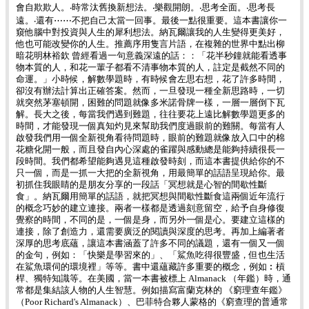
會自欺欺人。‧時常汰舊換新想法。‧樂觀開朗。‧思考全面。‧思考長
遠。‧還有⋯⋯不把自己太當一回事。最後一點很重要。這本書讓你一
窺他腦中對投資與人生的犀利想法。納瓦爾讓我的人生變得更美好，
他也可能改變你的人生。推薦序用隻言片語，在複雜的世界中點出柳
暗花明林裕欽 曾經看過一句意義深遠的話：：「花半秒鐘就能看透事
物本質的人，和花一輩子都看不清事物本質的人，註定是截然不同的
命運。」小時候，解數學題時，有時候會左思右想，花了許多時間，
卻沒有辦法計算出正確答案。然而，一旦發現一種全新思路時，一切
就突然茅塞頓開，困難的問題就像多米諾骨牌一樣，一層一層倒下瓦
解。長大之後，每當我們遇到難題，往往要花上遠比解數學題更多的
時間，才能發現一個真知灼見來幫助我們度過眼前的難關。每當有人
啟發我們用一個全新視角看待問題時，眼前的難題就像放入口中的棉
花糖化開一般，而且發自內心深處的雀躍與感動總是能夠持續很長一
段時間。我們都希望能夠遇見這種啟發時刻，而這本書提供給你的不
只一個，而是一抓一大把的全新視角，用最簡單的話語呈現給你。最
初抓住我眼睛的是朋友分享的一段話「冥想就是心智的間歇性斷
食」。納瓦爾用簡單的話語，就把冥想與間歇性斷食這兩個近年流行
的概念巧妙的建立連接。兩者一樣都是透過刻意留空，給予自身修復
覺察的時間，不同的是，一個是身，而另外一個是心。要建立這樣的
連接，除了創造力，還需要廣泛的閱讀與深度的思考。再加上編著者
深厚的思考底蘊，讓這本書涵蓋了許多不同的議題，還有一個又一個
的金句，例如：「快樂是學習來的」、「鯊魚吃得很豐盛，但也生活
在鯊魚環伺的環境裡」等等。書中還蘊藏許多重要的概念，例如︰槓
桿、獨特知識等。在美國，當一本書被標上 Almanack （年鑑）時，通
常都是集結該人物的人生智慧。例如描寫富蘭克林的 《窮理查年鑑》
（Poor Richard's Almanack）、巴菲特合夥人蒙格的《窮查理的普通常