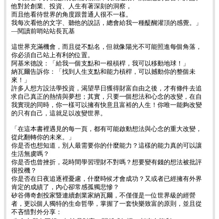
他對於創業、投資、人生有著深刻的洞察，
而且他看待世界的角度跟普通人很不一樣。
我每次看他的文字、聽他的說話，總會給我一種醍醐灌頂的感覺。」
—閱讀前哨站站長瓦基
這世界充滿機會，而且從不點名，但就像陽光不可能照進每個角落，
你必須自己站上有利的位置。
阿基米德說：「給我一個支點和一根槓桿，我可以移動地球！」
納瓦爾告訴你：「找到人生支點和能力槓桿，可以撼動你的整個未
來！」
許多人想方設法學投資，渴望早日獲得財富自由之後，才有條件去追
求自己真正的熱情與夢想；其實，只要一個想法和心念的改變，在自
我實現的同時，你一樣可以擁有快意且富裕的人生！你唯一能夠改變
的只有自己，這就足以改變世界。
「在這本書裡遇見的每一頁，都有可能啟動想法與心念的重大改變，
從此翻轉你的未來。」
你是否也想知道，別人最需要你的什麼能力？這樣的能力真的可以讓
生活無虞嗎？
你是否也曾挫折，花時間學習理財不對嗎？想要變有錢的想法被批評
很投機？
你是否在日夜追逐裡憂慮，什麼時候才會成功？又或者已經擁有外界
肯定的成績了，內心卻常感孤獨悲慘？
矽谷傳奇創投家暨連續創業家納瓦爾，不僅僅是一位世界級的經營
者，更以個人獨特的生命哲學，掌握了一套快樂致富的原則，並且從
不吝惜對外分享：