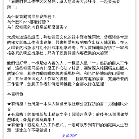
「看他們在工作中閃閃發亮，讓人想跟著大步狂奔，一起發光發
熱！」
為什麼首爾書展那麼圈粉？
為什麼K-pop那麼好聽？
為什麼韓國的內容產業那麼厲害？
太想知道這些謎底，熟稔韓國文化的韓中譯者陳雨汝、曾獲諸多肯定
的獨立影像工作者廖建華、與書相愛相殺的獨立出版人陳夏民，在人
人唱衰的出版冰河期不計成本組隊跨海，在大首爾地區探訪了十家風
格各異的獨立出版社，只為了挖掘韓國內容產業的大祕寶！
他們也好奇，一樣是做內容的人，一樣是人數「一」起跳的個人工作
者，這些韓國同業有什麼工作心法？於是，團隊深入韓國獨立出版人
的辦公室、和他們喝咖啡吃燒肉喝馬格利、和他們搭地鐵爬山擺書
展，甚至還坐凹別人工作室的書櫃……輕鬆有趣的故事、充滿啟發的
工作哲學，創意工作者如何運籌帷幄？全都收錄在這裡！
本書特色
★有情感！台灣第一本深入韓國出版社辦公室採訪的書！另類國民外
交！
★有風格！帥氣攝影加上精鍊文字！閱讀超享受！前後各16面黑銀雙
墨印刷，像是在看寫真集！
★有領悟！觀察別人的工作模式，一定可以學到有用的知識與人生智
慧！迷途羔羊不要錯過！
更多內容