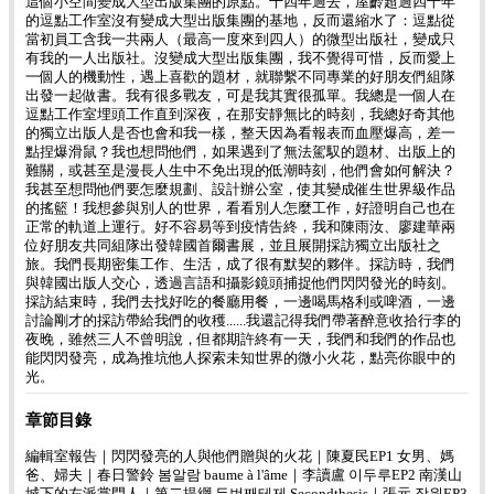
這個小空間變成大型出版集團的原點。十四年過去，屋齡超過四十年
的逗點工作室沒有變成大型出版集團的基地，反而還縮水了：逗點從
當初員工含我一共兩人（最高一度來到四人）的微型出版社，變成只
有我的一人出版社。沒變成大型出版集團，我不覺得可惜，反而愛上
一個人的機動性，遇上喜歡的題材，就聯繫不同專業的好朋友們組隊
出發一起做書。我有很多戰友，可是我其實很孤單。我總是一個人在
逗點工作室埋頭工作直到深夜，在那安靜無比的時刻，我總好奇其他
的獨立出版人是否也會和我一樣，整天因為看報表而血壓爆高，差一
點捏爆滑鼠？我也想問他們，如果遇到了無法駕馭的題材、出版上的
難關，或甚至是漫長人生中不免出現的低潮時刻，他們會如何解決？
我甚至想問他們要怎麼規劃、設計辦公室，使其變成催生世界級作品
的搖籃！我想參與別人的世界，看看別人怎麼工作，好證明自己也在
正常的軌道上運行。好不容易等到疫情告終，我和陳雨汝、廖建華兩
位好朋友共同組隊出發韓國首爾書展，並且展開採訪獨立出版社之
旅。我們長期密集工作、生活，成了很有默契的夥伴。採訪時，我們
與韓國出版人交心，透過言語和攝影鏡頭捕捉他們閃閃發光的時刻。
採訪結束時，我們去找好吃的餐廳用餐，一邊喝馬格利或啤酒，一邊
討論剛才的採訪帶給我們的收穫......我還記得我們帶著醉意收拾行李的
夜晚，雖然三人不曾明說，但都期許終有一天，我們和我們的作品也
能閃閃發亮，成為推坑他人探索未知世界的微小火花，點亮你眼中的
光。
章節目錄
編輯室報告｜閃閃發亮的人與他們贈與的火花｜陳夏民EP1 女男、媽
爸、婦夫｜春日警鈴 봄알람 baume à l'âme｜李讀盧 이두루EP2 南漢山