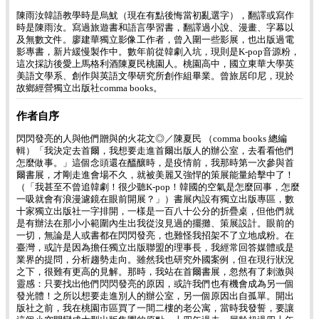
陳雨汝韓語教學時是烏魷（現在有點後悔當初亂選字），翻譯或寫作
時是陳雨汝。寫過旅遊書和語言學習書，翻譯過小說、漫畫、字幕以
及無數文件。廖建華獨立影像工作者，曾入圍一些影展，也出版過電
影專書，新片緩慢製作中。數年前從韓劇入坑，現則是K-pop音源粉，
這次採訪後愛上馬格利酒陳夏民桃園人。桃園高中，國立東華大學英
美語文學系、創作與英語文學研究所創作組畢業。曾旅居印尼，現於
故鄉經營獨立出版社comma books。
作者自序
閃閃發亮的人與他們贈與的火花文◎／陳夏民 （comma books 總編
輯）「我決定去首爾，我想要走進首爾出版人的辦公室，去看看他們
怎麼做事。」這個念頭還在醞釀時，是疫情前，我那時第一次參與首
爾書展，才剛走進會場不久，就被美麗又強悍的策展能量給擊中了！
（「我甚至不曾追韓劇！很少聽K-pop！韓國的空氣是怎麼回事，怎麼
一吸就會有浪漫濾鏡在眼前開展？」）書展內設有獨立出版專區，數
十家獨立出版社一字排開，一樣是一百八十公分的折疊桌，但他們就
是有辦法在那小小範圍內生出我從沒見過的擺攤、策展設計。眼前的
一切，無論是人或書都在閃閃發亮，也難怪我招架不了立地成粉。在
臺灣，或許是因為擔任獨立出版聯盟的理事長，我經常回答媒體或是
業界的提問，分析趨勢走向。雖然我也研究外國案例，但在現行狀況
之下，很難有更高的見解。那時，我站在首爾書展，忽然有了刺激與
靈感：只要找出他們閃閃發亮的原因，或許我們也有機會成為另一個
發光體！之所以想要走進別人的辦公室，另一個原因出自孤單。開出
版社之前，我在桃園市區買了一間二樓的老公寓，當時我發誓，要讓