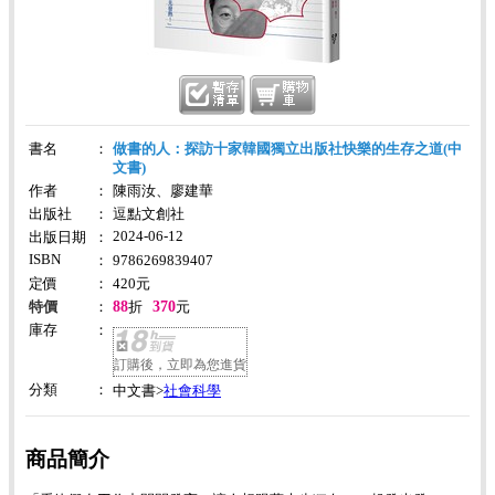
書名
：
做書的人：探訪十家韓國獨立出版社快樂的生存之道(中
文書)
作者
：
陳雨汝、廖建華
出版社
：
逗點文創社
2024-06-12
出版日期
：
ISBN
：
9786269839407
定價
：
420
元
88
370
特價
：
折
元
庫存
：
訂購後，立即為您進貨
分類
：
社會科學
中文書>
商品簡介