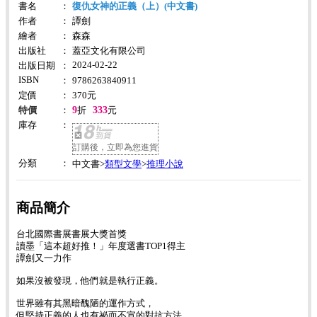
書名
：
復仇女神的正義（上）(中文書)
作者
：
譚劍
繪者
：
森森
出版社
：
蓋亞文化有限公司
2024-02-22
出版日期
：
ISBN
：
9786263840911
定價
：
370
元
9
333
特價
：
折
元
庫存
：
訂購後，立即為您進貨
分類
：
類型文學
推理小說
中文書>
>
商品簡介
台北國際書展書展大獎首獎
讀墨「這本超好推！」年度選書TOP1得主
譚劍又一力作
如果沒被發現，他們就是執行正義。
世界雖有其黑暗醜陋的運作方式，
但堅持正義的人也有祕而不宣的對抗方法。