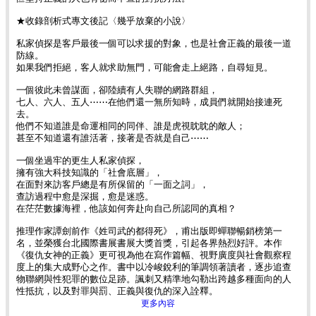
★收錄剖析式專文後記〈幾乎放棄的小說〉
私家偵探是客戶最後一個可以求援的對象，也是社會正義的最後一道
防線。
如果我們拒絕，客人就求助無門，可能會走上絕路，自尋短見。
一個彼此未曾謀面，卻陸續有人失聯的網路群組，
七人、六人、五人⋯⋯在他們還一無所知時，成員們就開始接連死
去。
他們不知道誰是命運相同的同伴、誰是虎視眈眈的敵人；
甚至不知道還有誰活著，接著是否就是自己⋯⋯
一個坐過牢的更生人私家偵探，
擁有強大科技知識的「社會底層」，
在面對來訪客戶總是有所保留的「一面之詞」，
查訪過程中愈是深掘，愈是迷惑。
在茫茫數據海裡，他該如何奔赴向自己所認同的真相？
推理作家譚劍前作《姓司武的都得死》，甫出版即蟬聯暢銷榜第一
名，並榮獲台北國際書展書展大獎首獎，引起各界熱烈好評。本作
《復仇女神的正義》更可視為他在寫作篇幅、視野廣度與社會觀察程
度上的集大成野心之作。書中以冷峻銳利的筆調領著讀者，逐步追查
物聯網與性犯罪的數位足跡。諷刺又精準地勾勒出跨越多種面向的人
性抵抗，以及對罪與罰、正義與復仇的深入詮釋。
更多內容