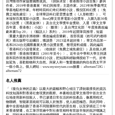
台灣推理作家協會國際成員。《偵探冰室：香港推理小說合集》參與
作者。2019年香港書展「科幻與推理」主題作家。2023年秋季臺灣文
學基地駐村作家。年輕時寫科幻奇幻和輕小說，獲倪匡科幻獎（〈免
費之城焦慮症〉）、全球華語科幻星雲獎金獎（《人形軟體》）、可
米瑞智百萬電影小說獎、BenQ華文世界電影小說獎等，入圍九歌30長
篇小說獎（《黑夜旋侓》）及台北文學獎年金獎助、入選《華文文學
百年選．香港卷2：小說》（〈斷章〉）及台灣文化部「年度推薦改編
劇本書Top 20」（《貓語人》系列）。2019年起開筆寫推理，短篇
〈重慶大廈的非洲雄獅〉獲改編成音樂劇 。首部長篇《姓司武旳都得
死》甫出版即引起矚目，獲讀墨「2023這本超好推！」華文作品第一
名和2024台北國際書展大獎小說獎首獎。整理資料成癮，因此編寫
「香港科幻小說發展史」（收錄於《免費之城焦慮症》）及在個人網
站整理〈香港推理書目（2001年至今）〉。近年去中學和大學主持講
座和寫作班推廣推理和科幻小說，把知識和經驗傳授給下一代。好奇
如鯊魚，喜歡動物和大自然。與家人和一隻愛撒嬌的狗住在西太平洋
一個小島上。個人網站：www.mysterytam.com臉書： albertam72IG：
albertam72
名人推薦
「《復仇女神的正義》以龐大的篇幅和野心傾注了譚劍最擅長的資訊
科技知識和對香港社會現實的觀察。本書相信是華文推理中首次全方
位地使用新科技殺人，早已滲透日常生活的科技產品，像應用程式、
物聯網、智能家居統統可以殺人於無形，使人細思極恐。與此同時，
書中全面地刻劃了香港不同階層和世代的眾生相，以至穿插近三十年
來香港變遷，在工筆浮世繪中對社會世相時有世故辛辣的批評嘲諷之