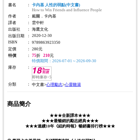
書名
：
卡內基 人性的弱點(中文書)
How to Win Friends and Influence People
作者
：
戴爾．卡內基
譯者
：
雲中軒
出版社
：
海鷹文化
2020-12-30
出版日期
：
ISBN
：
9789863923350
定價
：
280
元
75
210
特價
：
折
元
特價期間：2026-07-01～2026-09-30
庫存
：
即時庫存>5
分類
：
心理勵志
心靈雞湯
中文書>
>
商品簡介
★★★全新譯本★★★
★★★最暢銷的勵志經典★★★
★★★連續10年《紐約時報》暢銷書排行榜★★★