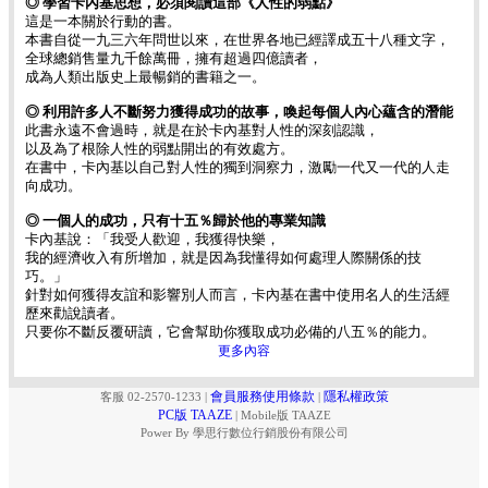
◎ 學習卡內基思想，必須閱讀這部《人性的弱點》
這是一本關於行動的書。
本書自從一九三六年問世以來，在世界各地已經譯成五十八種文字，
全球總銷售量九千餘萬冊，擁有超過四億讀者，
成為人類出版史上最暢銷的書籍之一。
◎ 利用許多人不斷努力獲得成功的故事，喚起每個人內心蘊含的潛能
此書永遠不會過時，就是在於卡內基對人性的深刻認識，
以及為了根除人性的弱點開出的有效處方。
在書中，卡內基以自己對人性的獨到洞察力，激勵一代又一代的人走
向成功。
◎ 一個人的成功，只有十五％歸於他的專業知識
卡內基說：「我受人歡迎，我獲得快樂，
我的經濟收入有所增加，就是因為我懂得如何處理人際關係的技
巧。」
針對如何獲得友誼和影響別人而言，卡內基在書中使用名人的生活經
歷來勸說讀者。
只要你不斷反覆研讀，它會幫助你獲取成功必備的八五％的能力。
更多內容
會員服務使用條款
隱私權政策
客服 02-2570-1233
|
|
PC版 TAAZE
|
Mobile版 TAAZE
Power By 學思行數位行銷股份有限公司