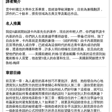
譯者簡介
雲中軒國立大學外文系畢業，曾經遊學歐洲數年，目前為兼職翻譯，
譯作約二十餘本，擅長領域為古典文學及勵志作品。
名人推薦
我從8歲就開始讀卡內基先生的著作，現在的年輕人們，你們越早讀卡
內基的作品，你們的人生就會越早獲得啟發。——華倫‧巴菲特。除了
自由女神，卡內基就是美國的象徵——《紐約時報》由卡內基開創並
且宣導的個人成功學，已經成為這個時代的有志青年邁向成功的階
梯，透過他的傳播和教導，許多人明白積極生活的意義，並且由此改
變他們的命運。——美國前總統 約翰‧甘迺迪戴爾‧卡內基的這些原則如
魔術般令人震驚，他改變3億人的命運和生活。——美國新聞媒體大亨
魯柏‧梅鐸
章節目錄
前言第一章：為人處世的基本技巧不要批評、責怪、抱怨發自內心地
讚賞別人知悉對方的想法學會關心和幫助別人第二章：讓你受歡迎的
六項法則讓你受歡迎的實用方法如何給人們好印象？這樣做，就可以
避免麻煩如何養成優雅而獲得好感的談吐？如何使別人對你感興趣？
如何使別人很快地喜歡你？第三章：獲取信任的十二種方法爭論中沒
有贏家如何避免製造敵人？如果錯了，就要及時認錯使你走上理智的
道路蘇格拉底的秘密處理一個抱怨者的安全手法讓別人願意跟你合作
一個創造奇蹟的公式同情對方的意念和欲望吸引所有人的魅力實行、