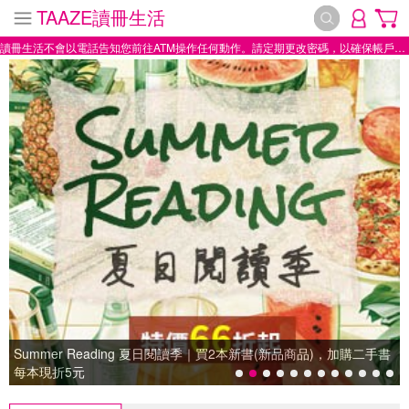
TAAZE讀冊生活
讀冊生活不會以電話告知您前往ATM操作任何動作。請定期更改密碼，以確保帳戶安全。
Summer Reading 夏日閱讀季｜買2本新書(新品商品)，加購二手書
每本現折5元
Summer Reading 夏日閱讀季｜買2本新書(新品商品)，加購二手書每