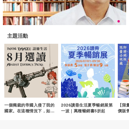
主題活動
一個獨裁的帝國入侵了我的
2026讀冊生活夏季暢銷展第
【限
國家。在這種情況下，如果
一波｜萬種暢銷書5折起
價販
完全就自己來說，我該怎麼
做？我該加入反抗力量，還
是應該避開戰爭，留在家人