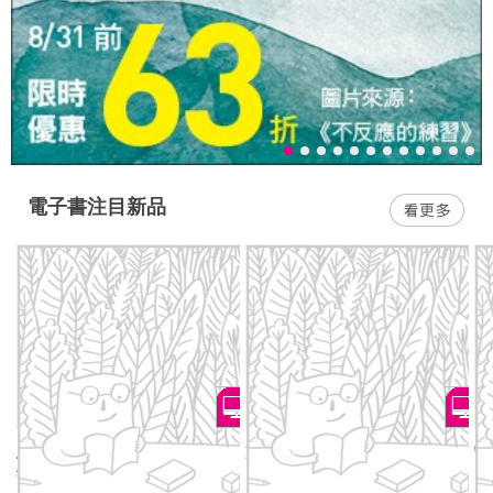
電子書注目新品
王可樂的日語練功房：N5句
冷面天使 典藏版（05）
守
型及聽寫練習寶典