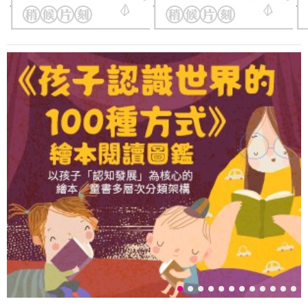
優惠價：
75
折
300
元
優惠價：
75
折
240
元
優