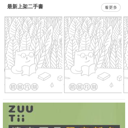
最新上架二手書
噗拉噗拉國在哪裡？
白頭猶自在天涯
戰
二手價：
44
折
166
元
二手價：
44
折
196
元
二