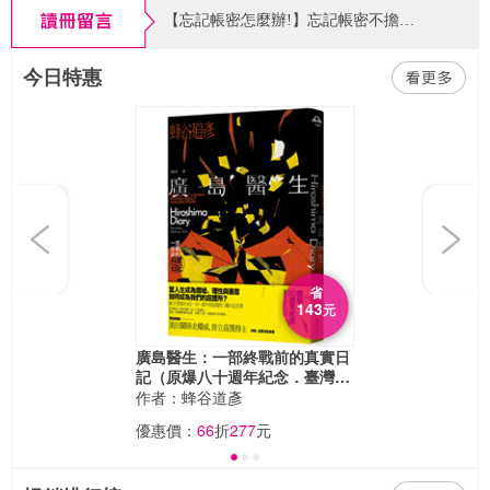
本現折5元
【忘記帳密怎麼辦!】忘記帳密不擔心，請點官網首頁右上角「登入」，在會員登入頁面找到「忘記帳密」功能，依系統指示輸入相關資料即可查找帳號或重設密碼囉～
今日特惠
【書紐eXross 支援版本公告】2026/09/01起「書紐eXross」APP 為提供更安全的閱讀環境與效能，將停止支援 Android 8（含）以下版本。請使用Android 8（含）以下之用戶，升級您的系統或改用電腦版閱讀（Android 9 以上及 iOS/iPadOS 用戶不受影響）。
【客服電話異動公告】因調整作業模式，客服電話請改撥02-6605-7599 分機102，或使用客服信箱來信洽詢，謝謝您。客戶服務時間：週一~五 9:00~20:00，例假日期間暫停服務。
Previous
Next
省
143
元
廣島醫生：一部終戰前的真實日
記（原爆八十週年紀念．臺灣首
度出版）
作者：蜂谷道彥
優惠價：
66
折
277
元