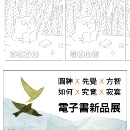
我歌唱的理由：谷川俊太郎詩
青瓷【才女逆襲神作！空降日
從
歌總集1952-2024
本書店七冠王】
極
優惠價：
79
折
948
元
優惠價：
79
折
331
元
優