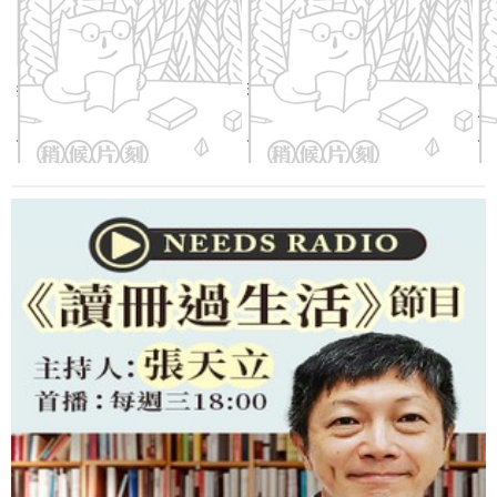
按壓式防潮儲米箱(蜜瓜綠)
玻璃調味料罐(酪梨綠)
守
粉
優惠價：
650
元
優惠價：
298
元
優