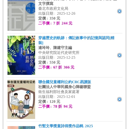
文字撰寫
臺北市政府文化局
出版日期 : 2025-12-26
定價 : 350 元
二手價 : 7 折 244 元
穿越歷史的軌跡：傳記敘事中的記憶與認同[精
裝]
連玲玲、陳建守主編
中央研究院近代史研究所
出版日期 : 2025-12-25
定價 : 550 元
二手價 : 67 折 366 元
聯合國兒童權利公約CRC易讀版
社團法人中華民國身心障礙聯盟
衛生福利部社會及家庭署
出版日期 : 2025-12-01
定價 : 120 元
二手價 : 78 折 94 元
竹塹文學獎童詩得獎作品輯. 2025