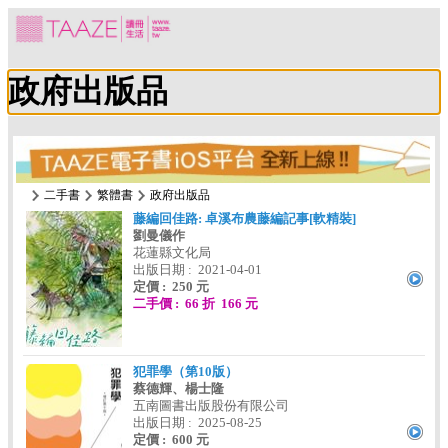
政府出版品
二手書
繁體書
政府出版品
藤編回佳路: 卓溪布農藤編記事[軟精裝]
劉曼儀作
花蓮縣文化局
出版日期 : 2021-04-01
定價 : 250 元
二手價 : 66 折 166 元
犯罪學（第10版）
蔡德輝、楊士隆
五南圖書出版股份有限公司
出版日期 : 2025-08-25
定價 : 600 元