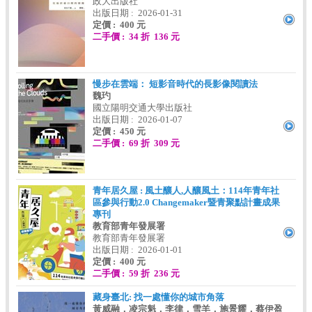
政大出版社
出版日期 : 2026-01-31
定價 : 400 元
二手價 : 34 折 136 元
慢步在雲端： 短影音時代的長影像閱讀法
魏玓
國立陽明交通大學出版社
出版日期 : 2026-01-07
定價 : 450 元
二手價 : 69 折 309 元
青年居久屋 : 風土釀人,人釀風土：114年青年社
區參與行動2.0 Changemaker暨青聚點計畫成果
專刊
教育部青年發展署
教育部青年發展署
出版日期 : 2026-01-01
定價 : 400 元
二手價 : 59 折 236 元
藏身臺北: 找一處懂你的城市角落
黃威融，凌宗魁，李律，雪羊，施景耀，蔡伊盈