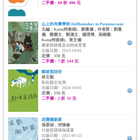
二手價 : 68 折 406 元
山上的布農學校-ItuMamahav tu Pasnanavaan
主編：Katu(柯俊雄)、劉曼儀，作者群：劉曼
儀、鄭勝文、鄭漢文、楊理博、高曉珊、
Katu(柯俊雄)、黃文儀
農業部林業及自然保育署
出版日期 : 2023-10-01
定價 : 350 元
二手價 : 7 折 244 元
鄰坡室詩存
林文龍
彰化縣文化局
出版日期 : 2024-10-01
定價 : 250 元
二手價 : 2 折 51 元
泥寶搬新家
張晏禎，何慎修
行政院環境保護署
出版日期 : 2021-01-23