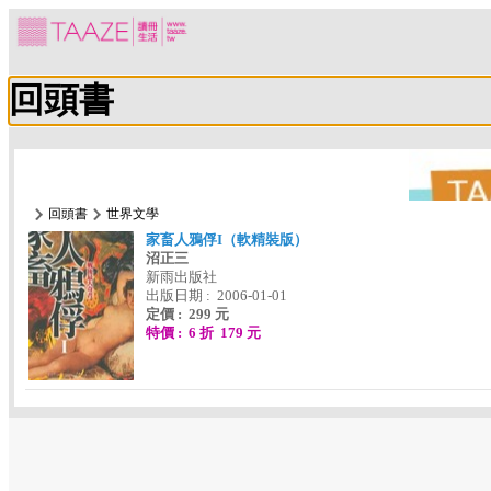
回頭書
回頭書
世界文學
家畜人鴉俘I（軟精裝版）
沼正三
新雨出版社
出版日期 : 2006-01-01
定價 : 299 元
特價 : 6 折 179 元