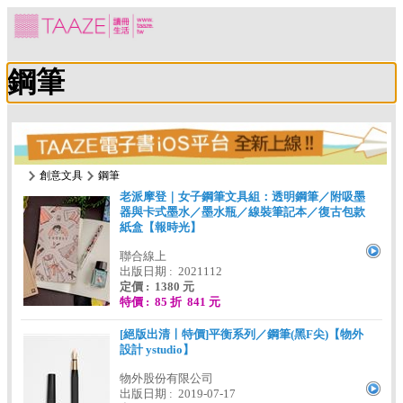
鋼筆
創意文具
鋼筆
老派摩登｜女子鋼筆文具組：透明鋼筆／附吸墨
器與卡式墨水／墨水瓶／線裝筆記本／復古包款
紙盒【報時光】
聯合線上
出版日期 : 2021112
定價 : 1380 元
特價 : 85 折 841 元
[絕版出清〡特價]平衡系列／鋼筆(黑F尖)【物外
設計 ystudio】
物外股份有限公司
出版日期 : 2019-07-17