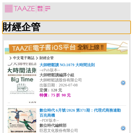
財經企管
中文電子雜誌
財經企管
大師輕鬆讀 NO.1079 大時間法則
--ePub版本--
大師輕鬆讀編譯小組
大師輕鬆讀股份有限公司
出版日期 : 2026-07-08
定價 : 120 元
特價 : 75 折 90 元
數位時代 6月號/2026 第371期：代理式商務連動
百兆商機
--PDF版本--
數位時代編輯部
巨思文化股份有限公司