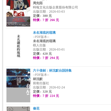
周先陌
時報文化出版企業股份有限公司
出版日期 : 2026-03-03
定價 : 380 元
特價 : 7 折 266 元
未名湖底的琉璃
--PDF版本--
未名湖底的琉璃
樹人出版
出版日期 : 2026-03-01
定價 : 420 元
特價 : 7 折 294 元
六十借劍：林沈默台語詩集
--PDF版本--
林沈默
前衛出版社
出版日期 : 2026-02-24
定價 : 320 元
特價 : 7 折 224 元
偷花