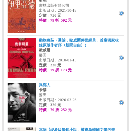
荷馬
書林出版有限公司
出版日期 : 2021-10-19
定價 : 750 元
特價 : 79 折 592 元
動物農莊（喬治．歐威爾傳世經典．首度獨家收
錄原版作者序〈新聞自由〉）
歐威爾
麥田
出版日期 : 2010-01-13
定價 : 220 元
特價 : 79 折 173 元
異鄉人
卡繆
麥田
出版日期 : 2026-03-26
定價 : 320 元
特價 : 79 折 252 元
本物【現象級暢銷小說，被譽為韓國文學的未