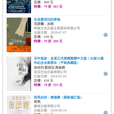
定價 : 460 元
特價 : 79 折 363 元
在這麼深沉的夜晚
克萊爾．吉根
時報文化出版企業股份有限公司
出版日期 : 2026-07-07
定價 : 330 元
特價 : 79 折 260 元
百年孤寂：首度正式授權繁體中文版！出版50週
年紀念全新譯本（平裝典藏版）
加布列‧賈西亞‧馬奎斯
皇冠文化出版有限公司
出版日期 : 2018-02-05
定價 : 450 元
特價 : 79 折 355 元
荷馬史詩：奧德賽（最新修訂版）
荷馬
書林出版有限公司
出版日期 : 2026-06-24