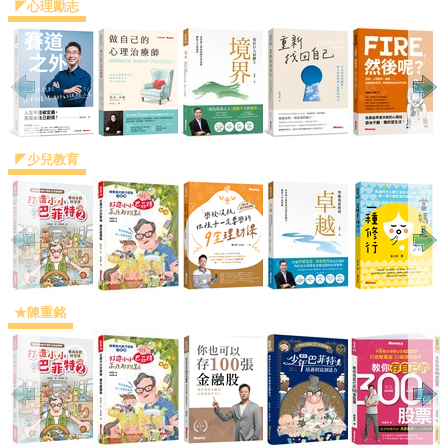
◤心理勵志
◤少兒教育
★陳重銘