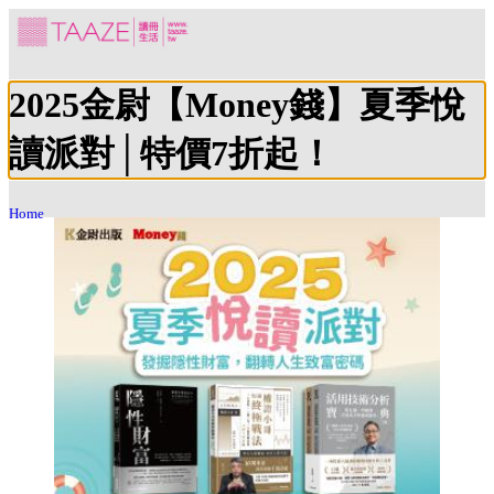
2025金尉【Money錢】夏季悅
讀派對│特價7折起！
Home