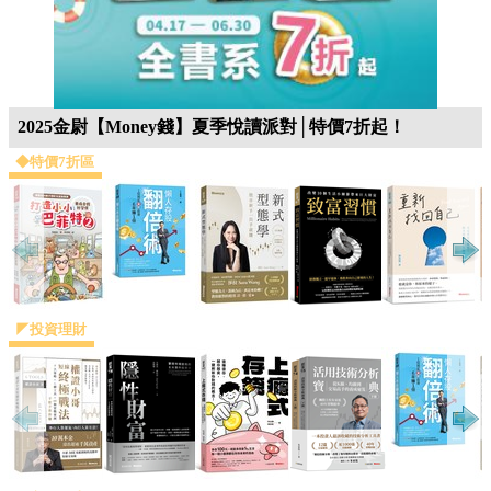
2025金尉【Money錢】夏季悅讀派對│特價7折起！
◆特價7折區
◤投資理財